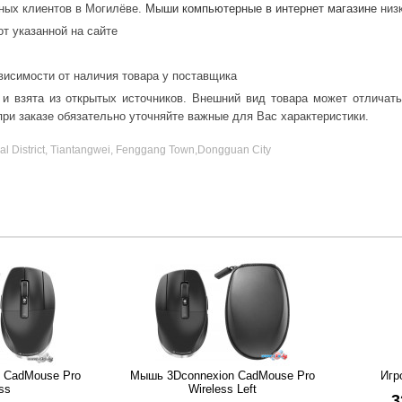
нных клиентов в Могилёве.
Мыши компьютерные в интернет магазине
низк
от указанной на сайте
висимости от наличия товара у поставщика
 и взята из открытых источников. Внешний вид товара может отличат
ри заказе обязательно уточняйте важные для Вас характеристики.
ial District, Tiantangwei, Fenggang Town,Dongguan City
 CadMouse Pro
Мышь 3Dconnexion CadMouse Pro
Игр
ss
Wireless Left
3