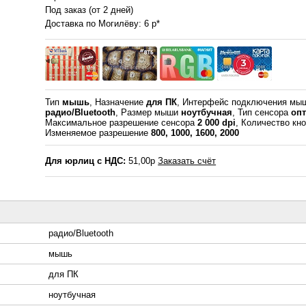
Под заказ (от 2 дней)
Доставка по Могилёву: 6 р*
Тип
мышь
, Назначение
для ПК
, Интерфейс подключения мы
радио/Bluetooth
, Размер мыши
ноутбучная
, Тип сенсора
оп
Максимальное разрешение сенсора
2 000 dpi
, Количество кн
Изменяемое разрешение
800, 1000, 1600, 2000
Для юрлиц с НДС:
51,00р
Заказать счёт
радио/Bluetooth
мышь
для ПК
ноутбучная