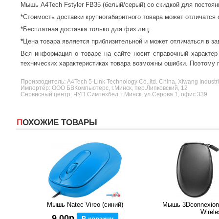
Мышь A4Tech Fstyler FB35 (белый/серый) со скидкой для постоя
*Стоимость доставки крупногабаритного товара может отличатся 
*Бесплатная доставка только для физ лиц.
*
Цена товара является приблизительной и может отличаться в за
Вся информация о товаре на сайте носит справочный характер
технических характеристиках товара возможны ошибки. Поэтому п
Производитель:
A4Tech
5-Link Technology Co.,ltd. China, Xiwang Industr
Импортёр: ООО БВКомпьютерс, г.Минск, пер.Липковский, 12
Сервисный центр: ЧУП Симтехбел, г.Минск, ул.Серова 1, офис 339
ПОХОЖИЕ ТОВАРЫ
Мышь Natec Vireo (синий)
Мышь 3Dconnexion
Wirele
9,00р
В корзину