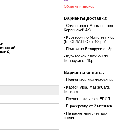
Обратный звонок
Варианты доставки:
- Самовывоз ( Могилёв, пер
Карпинской 4а)
- Курьером по Могилёву - 6р.
(БЕСПЛАТНО от 400р.)*
ши
тический
,
- Почтой по Беларуси от 8р
опок
6
,
- Курьерской службой по
Беларуси от 10р
Варианты оплаты:
- Наличными при получении
- Картой Visa, MasterCard,
Белкарт
- Предоплата через ЕРИП
- В рассрочку от 2 месяцев
- На расчётный счёт для
юрлиц