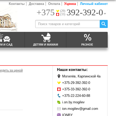
Контакты
Доставка
Оплата
Уценка
Личный кабинет
+375
392-392-0
(29)
(33)
М И САД
ДЕТЯМ И МАМАМ
РАЗНОЕ
Наши контакты:
едить за ценой
Могилёв, Карпинской 4а
+375-29-392-392-0
+375-33-392-392-0
+375-22-224-60-88
i.on.by.mogilev
ion.mogilev@gmail.com
IONBY