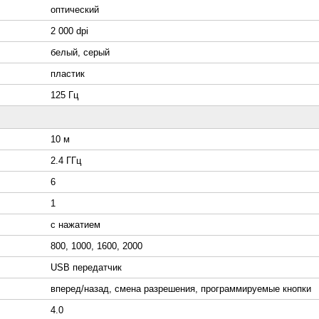
оптический
2 000 dpi
белый, серый
пластик
125 Гц
10 м
2.4 ГГц
6
1
с нажатием
800, 1000, 1600, 2000
USB передатчик
вперед/назад, смена разрешения, программируемые кнопки
4.0