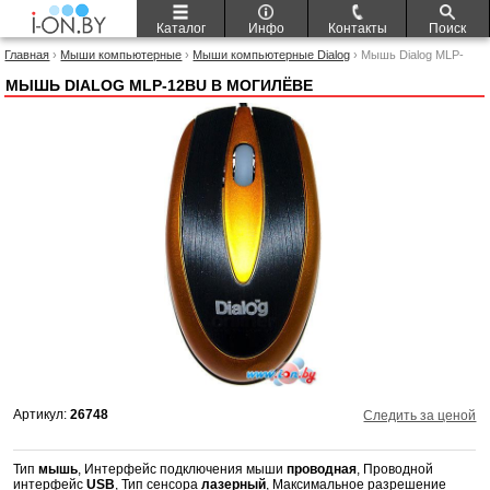
Каталог
Инфо
Контакты
Поиск
Главная
›
Мыши компьютерные
›
Мыши компьютерные Dialog
› Мышь Dialog MLP-
12BU
МЫШЬ DIALOG MLP-12BU В МОГИЛЁВЕ
Артикул:
26748
Следить за ценой
Тип
мышь
, Интерфейс подключения мыши
проводная
, Проводной
интерфейс
USB
, Тип сенсора
лазерный
, Максимальное разрешение