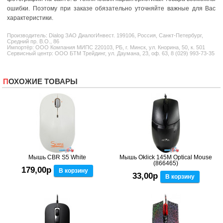
ошибки. Поэтому при заказе обязательно уточняйте важные для Вас
характеристики.
Производитель:
Dialog
ЗАО ДиалогИнвест. 199106, Россия, Санкт-Петербург,
Средний пр. В.О., 86
Импортёр: ООО Компания МИПС 220103, РБ, г. Минск, ул. Кнорина, 50, к. 501
Сервисный центр: ООО БТМ Трейдинг, ул. Даумана, 23, оф. 63, 8 (029) 993-73-35
ПОХОЖИЕ ТОВАРЫ
Мышь CBR S5 White
Мышь Oklick 145M Optical Mouse
(866465)
179,00р
В корзину
33,00р
В корзину