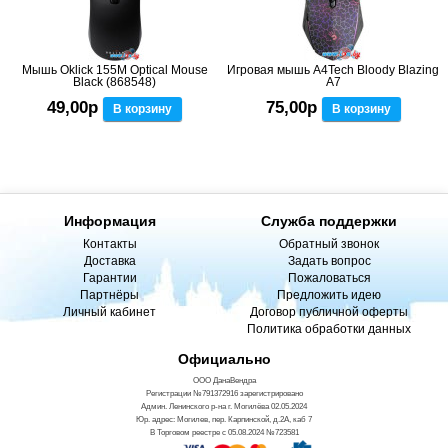
Мышь Oklick 155M Optical Mouse
Игровая мышь A4Tech Bloody Blazing
Black (868548)
A7
49,00р
75,00р
В корзину
В корзину
Информация
Служба поддержки
Контакты
Обратный звонок
Доставка
Задать вопрос
Гарантии
Пожаловаться
Партнёры
Предложить идею
Личный кабинет
Договор публичной оферты
Политика обработки данных
Официально
ООО ДанаВендра
Регистрации №791372916 зарегистрировано
Админ. Ленинского р-на г. Могилёва 02.05.2024
Юр. адрес: Могилев, пер. Карпинской, д.2А, каб 7
В Торговом реестре с 05.08.2024 №723581