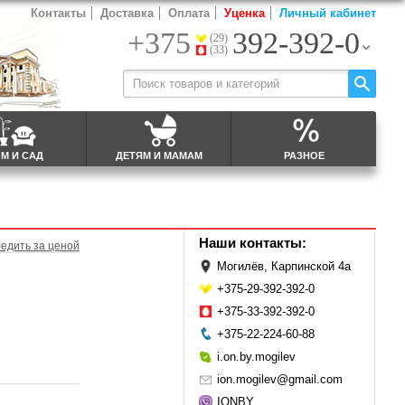
Контакты
Доставка
Оплата
Уценка
Личный кабинет
+375
392-392-0
(29)
(33)
М И САД
ДЕТЯМ И МАМАМ
РАЗНОЕ
Наши контакты:
едить за ценой
Могилёв, Карпинской 4а
+375-29-392-392-0
+375-33-392-392-0
+375-22-224-60-88
i.on.by.mogilev
ion.mogilev@gmail.com
IONBY