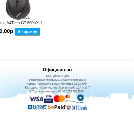
шь A4Tech G7-600NX-1
0,00р
В корзину
Официально
ООО ДанаВендра
Регистрации №791372916 зарегистрировано
Админ. Ленинского р-на г. Могилёва 02.05.2024
Юр. адрес: Могилев, пер. Карпинской, д.2А, каб 7
В Торговом реестре с 05.08.2024 №723581