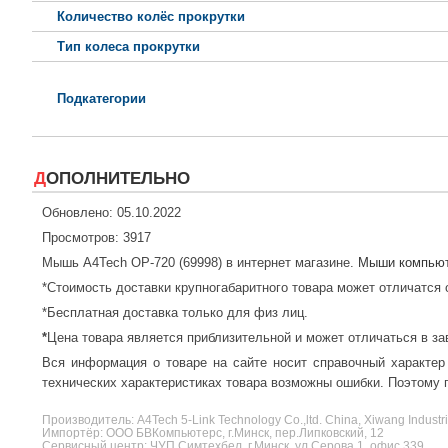
Количество колёс прокрутки
Тип колеса прокрутки
Подкатегории
ДОПОЛНИТЕЛЬНО
Обновлено: 05.10.2022
Просмотров: 3917
Мышь A4Tech OP-720 (69998) в интернет магазине.
Мыши компьют
*Стоимость доставки крупногабаритного товара может отличатся 
*Бесплатная доставка только для физ лиц.
*
Цена товара является приблизительной и может отличаться в за
Вся информация о товаре на сайте носит справочный характер
технических характеристиках товара возможны ошибки. Поэтому п
Производитель:
A4Tech
5-Link Technology Co.,ltd. China, Xiwang Industr
Импортёр: ООО БВКомпьютерс, г.Минск, пер.Липковский, 12
Сервисный центр: ЧУП Симтехбел, г.Минск, ул.Серова 1, офис 339