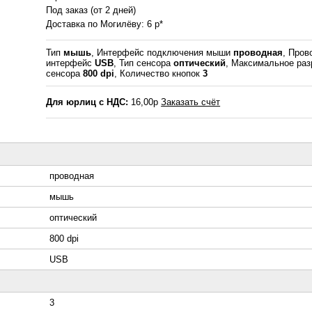
Под заказ (от 2 дней)
Доставка по Могилёву: 6 р*
Тип
мышь
, Интерфейс подключения мыши
проводная
, Пров
интерфейс
USB
, Тип сенсора
оптический
, Максимальное ра
сенсора
800 dpi
, Количество кнопок
3
Для юрлиц с НДС:
16,00р
Заказать счёт
проводная
мышь
оптический
800 dpi
USB
3