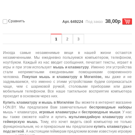
38,00р
Сравнить
Арт. 649224
Под заказ
1
2
3
Иногда самые незаменимые вещи в нашей жизни остаются
незамеченными. Мы ежедневно пользуемся компьютером, телефоном,
ноутбуком. Каждый из нас вводит сообщения, печатает тексты, играет в
игры и при этом использует
мышь и клавиатуру
. Именно эти устройства
стали неприметными ежедневными помощниками современного
человека.
Покупая мышь и клавиатуру
в Могилёве,
мы даже и не
задумываемся, что именно с этими устройствами будем соприкасаться
чаще, чем с шариковой ручкой, столовыми приборами или даже
мобильным телефоном. Все наше тактильное восприятие компьютера
проходит в основном через них.
Купить клавиатуру и мышь в Могилёве
Вы можете в интернет магазине
I-ON.BY. Мы предлагаем Вам замечательные
беспроводные наборы
мышь + клавиатура,
игровые клавиатуры
и
беспроводные мыши
. У нас
вы также сможете найти и купить
мультимедийную клавиатуру
или
геймерскую мышь
. Тому, кто хочет видеть свой компьютер не только
функциональным, но и прекрасным мы предлагаем
купить клавиатуры с
подсветкой
. А настоящим геймерам предложим всеми известную игровую