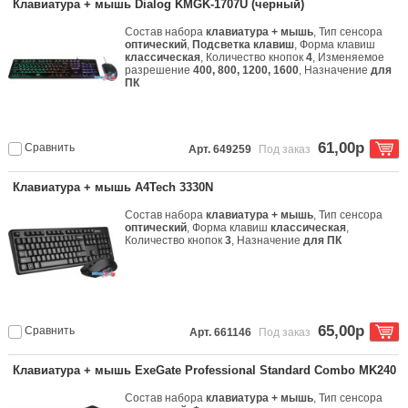
Клавиатура + мышь Dialog KMGK-1707U (черный)
Состав набора
клавиатура + мышь
, Тип сенсора
оптический
,
Подсветка клавиш
, Форма клавиш
классическая
, Количество кнопок
4
, Изменяемое
разрешение
400, 800, 1200, 1600
, Назначение
для
ПК
61,00р
Сравнить
Арт. 649259
Под заказ
Клавиатура + мышь A4Tech 3330N
Состав набора
клавиатура + мышь
, Тип сенсора
оптический
, Форма клавиш
классическая
,
Количество кнопок
3
, Назначение
для ПК
65,00р
Сравнить
Арт. 661146
Под заказ
Клавиатура + мышь ExeGate Professional Standard Combo MK240
Состав набора
клавиатура + мышь
, Тип сенсора