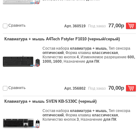
77,00р
Сравнить
Арт. 360519
Под заказ
Клавиатура + мышь A4Tech Fstyler F1010 (черный/серый)
Состав набора
клавиатура + мышь
, Тип сенсора
оптический
, Форма клавиш
классическая
,
Количество кнопок
4
, Изменяемое разрешение
600,
1000, 1600
, Назначение
для ПК
70,00р
Сравнить
Арт. 356802
Под заказ
Клавиатура + мышь SVEN KB-S330C (черный)
Состав набора
клавиатура + мышь
, Тип сенсора
оптический
, Форма клавиш
классическая
,
Количество кнопок
3
, Назначение
для ПК