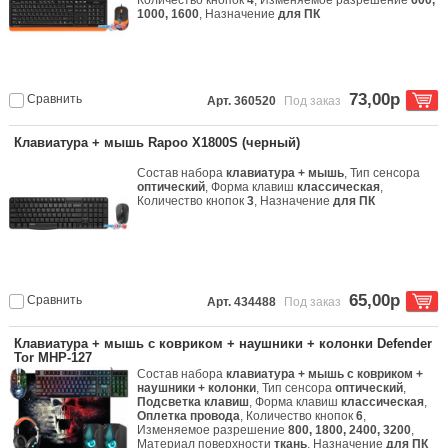
Количество кнопок
4
, Изменяемое разрешение
600,
1000, 1600
, Назначение
для ПК
73,00р
Сравнить
Арт. 360520
Под заказ
Клавиатура + мышь Rapoo X1800S (черный)
Состав набора
клавиатура + мышь
, Тип сенсора
оптический
, Форма клавиш
классическая
,
Количество кнопок
3
, Назначение
для ПК
65,00р
Сравнить
Арт. 434488
Под заказ
Клавиатура + мышь с ковриком + наушники + колонки Defender
Tor MHP-127
Состав набора
клавиатура + мышь с ковриком +
наушники + колонки
, Тип сенсора
оптический
,
Подсветка клавиш
, Форма клавиш
классическая
,
Оплетка провода
, Количество кнопок
6
,
Изменяемое разрешение
800, 1800, 2400, 3200
,
Материал поверхности
ткань
, Назначение
для ПК