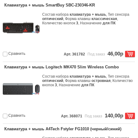
Клавиатура + мышь SmartBuy SBC-230346-KR
Состав набора
клавиатура + мышь
, Тип сенсора
оптический
, Форма клавиш
классическая
,
Количество кнопок
3
, Назначение
для ПК
46,00р
Сравнить
Арт. 361782
Под заказ
Клавиатура + мышь Logitech MK470 Slim Wireless Combo
Состав набора
клавиатура + мышь
, Тип сенсора
оптический
, Форма клавиш
островная
, Количество
кнопок
3
, Назначение
для ПК
140,00р
Сравнить
Арт. 368071
Под заказ
Клавиатура + мышь A4Tech Fstyler FG1010 (черный/синий)