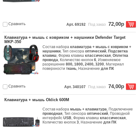
72,00р
Сравнить
Арт. 69192
Под заказ
Клавиатура + мышь с ковриком + наушники Defender Target
MKP-350
Состав набора
клавиатура + мышь с ковриком +
наушники
, Тип сенсора
оптический
,
Подсветка
клавиш
, Форма клавиш
классическая
,
Оплетка
провода
, Количество кнопок
6
, Изменяемое
разрешение
800, 1800, 2400, 3200
, Материал
поверхности
ткань
, Назначение
для ПК
74,00р
Сравнить
Арт. 340107
Под заказ
Клавиатура + мышь Oklick 600M
Состав набора
мышь + клавиатура
, Подключение
проводная
, Тип сенсора
оптический
, Проводной
интерфейс
USB
, Форма клавиш
классическая
,
Количество кнопок
3
, Назначение
для ПК