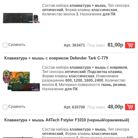
Состав набора
клавиатура + мышь
, Тип сенсора
оптический
, Форма клавиш
классическая
,
Количество кнопок
3
, Назначение
для ПК
81,00р
Сравнить
Арт. 363471
Под заказ
Клавиатура + мышь с ковриком Defender Tark C-779
Состав набора
клавиатура + мышь с ковриком
,
Тип сенсора
оптический
,
Подсветка клавиш
,
Форма клавиш
классическая
, Изменяемое
разрешение
800, 1200, 1600, 2400
, Количество
кнопок
4
, Материал поверхности
ткань, резина
,
Назначение
для ПК
48,00р
Сравнить
Арт. 635700
Под заказ
Клавиатура + мышь A4Tech Fstyler F1010 (черный/оранжевый)
Состав набора
клавиатура + мышь
, Тип сенсора
оптический
, Форма клавиш
классическая
,