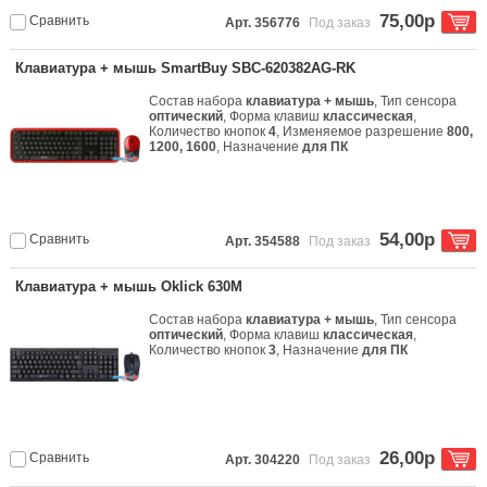
75,00р
Сравнить
Арт. 356776
Под заказ
Клавиатура + мышь SmartBuy SBC-620382AG-RK
Состав набора
клавиатура + мышь
, Тип сенсора
оптический
, Форма клавиш
классическая
,
Количество кнопок
4
, Изменяемое разрешение
800,
1200, 1600
, Назначение
для ПК
54,00р
Сравнить
Арт. 354588
Под заказ
Клавиатура + мышь Oklick 630M
Состав набора
клавиатура + мышь
, Тип сенсора
оптический
, Форма клавиш
классическая
,
Количество кнопок
3
, Назначение
для ПК
26,00р
Сравнить
Арт. 304220
Под заказ