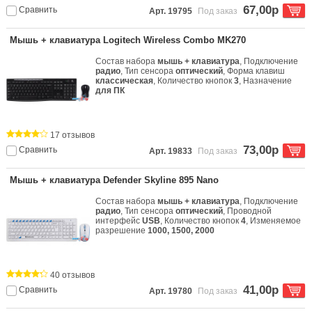
67,00р
Сравнить
Арт. 19795
Под заказ
Мышь + клавиатура Logitech Wireless Combo MK270
Состав набора
мышь + клавиатура
, Подключение
радио
, Тип сенсора
оптический
, Форма клавиш
классическая
, Количество кнопок
3
, Назначение
для ПК
17 отзывов
73,00р
Сравнить
Арт. 19833
Под заказ
Мышь + клавиатура Defender Skyline 895 Nano
Состав набора
мышь + клавиатура
, Подключение
радио
, Тип сенсора
оптический
, Проводной
интерфейс
USB
, Количество кнопок
4
, Изменяемое
разрешение
1000, 1500, 2000
40 отзывов
41,00р
Сравнить
Арт. 19780
Под заказ