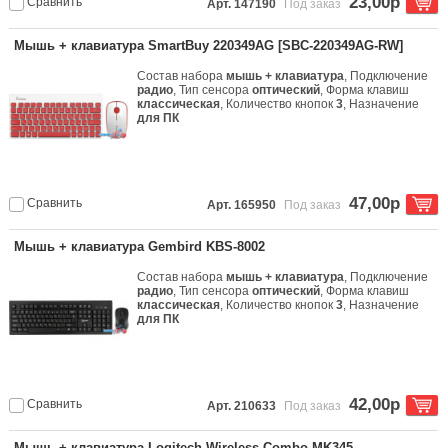
23,00р
Сравнить
Арт. 147190
Под заказ
Мышь + клавиатура SmartBuy 220349AG [SBC-220349AG-RW]
Состав набора
мышь + клавиатура
, Подключение
радио
, Тип сенсора
оптический
, Форма клавиш
классическая
, Количество кнопок
3
, Назначение
для ПК
47,00р
Сравнить
Арт. 165950
Под заказ
Мышь + клавиатура Gembird KBS-8002
Состав набора
мышь + клавиатура
, Подключение
радио
, Тип сенсора
оптический
, Форма клавиш
классическая
, Количество кнопок
3
, Назначение
для ПК
42,00р
Сравнить
Арт. 210633
Под заказ
Мышь + клавиатура Logitech Wireless Combo MK345