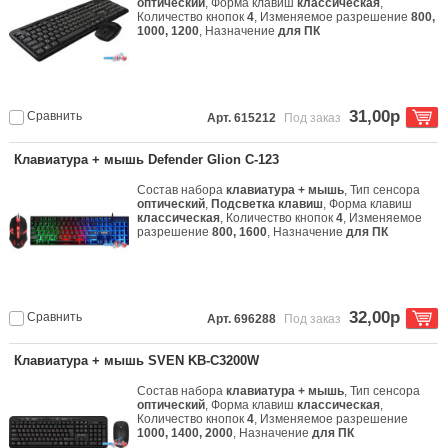
оптический
, Форма клавиш
классическая
,
Количество кнопок
4
, Изменяемое разрешение
800,
1000, 1200
, Назначение
для ПК
31,00р
Сравнить
Арт. 615212
Под заказ
Клавиатура + мышь Defender Glion C-123
Состав набора
клавиатура + мышь
, Тип сенсора
оптический
,
Подсветка клавиш
, Форма клавиш
классическая
, Количество кнопок
4
, Изменяемое
разрешение
800, 1600
, Назначение
для ПК
32,00р
Сравнить
Арт. 696288
Под заказ
Клавиатура + мышь SVEN KB-C3200W
Состав набора
клавиатура + мышь
, Тип сенсора
оптический
, Форма клавиш
классическая
,
Количество кнопок
4
, Изменяемое разрешение
1000, 1400, 2000
, Назначение
для ПК