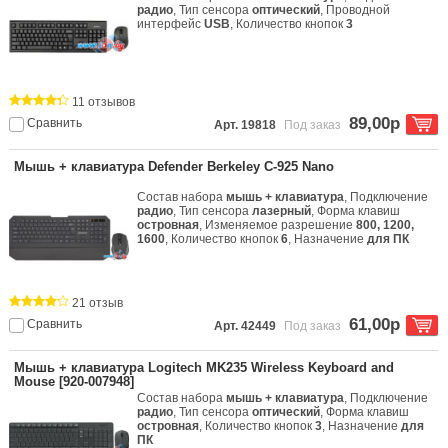
радио
, Тип сенсора
оптический
, Проводной
интерфейс
USB
, Количество кнопок
3
11 отзывов
89,00р
Сравнить
Арт. 19818
Под заказ
Мышь + клавиатура Defender Berkeley C-925 Nano
Состав набора
мышь + клавиатура
, Подключение
радио
, Тип сенсора
лазерный
, Форма клавиш
островная
, Изменяемое разрешение
800, 1200,
1600
, Количество кнопок
6
, Назначение
для ПК
21 отзыв
61,00р
Сравнить
Арт. 42449
Под заказ
Мышь + клавиатура Logitech MK235 Wireless Keyboard and
Mouse [920-007948]
Состав набора
мышь + клавиатура
, Подключение
радио
, Тип сенсора
оптический
, Форма клавиш
островная
, Количество кнопок
3
, Назначение
для
ПК