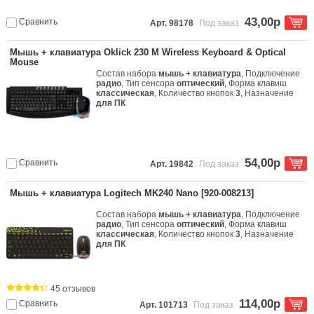
43,00р
Сравнить
Арт. 98178
Под заказ
Мышь + клавиатура Oklick 230 M Wireless Keyboard & Optical
Mouse
Состав набора
мышь + клавиатура
, Подключение
радио
, Тип сенсора
оптический
, Форма клавиш
классическая
, Количество кнопок
3
, Назначение
для ПК
54,00р
Сравнить
Арт. 19842
Под заказ
Мышь + клавиатура Logitech MK240 Nano [920-008213]
Состав набора
мышь + клавиатура
, Подключение
радио
, Тип сенсора
оптический
, Форма клавиш
классическая
, Количество кнопок
3
, Назначение
для ПК
45 отзывов
114,00р
Сравнить
Арт. 101713
Под заказ