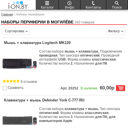
Каталог
Инфо
Контакты
Поиск
Главная
› Наборы периферии
НАБОРЫ ПЕРИФЕРИИ В МОГИЛЁВЕ
160 товаров
Сортировка
Фильтр
Мышь + клавиатура Logitech MK120
Состав набора
мышь + клавиатура
, Подключение
проводная
, Тип сенсора
оптический
, Проводной
интерфейс
USB
, Форма клавиш
классическая
,
Количество кнопок
2
, Назначение
для ПК
9 отзывов
60,00р
Сравнить
Арт. 20252
В наличии
Клавиатура + мышь Defender York C-777 RU
Состав набора
клавиатура + мышь
, Тип сенсора
оптический
, Форма клавиш
классическая
,
Количество кнопок
3
, Назначение
для ПК, для
компьютеров Apple