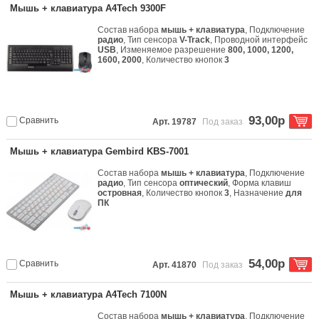
Мышь + клавиатура A4Tech 9300F
Состав набора
мышь + клавиатура
, Подключение
радио
, Тип сенсора
V-Track
, Проводной интерфейс
USB
, Изменяемое разрешение
800, 1000, 1200,
1600, 2000
, Количество кнопок
3
93,00р
Сравнить
Арт. 19787
Под заказ
Мышь + клавиатура Gembird KBS-7001
Состав набора
мышь + клавиатура
, Подключение
радио
, Тип сенсора
оптический
, Форма клавиш
островная
, Количество кнопок
3
, Назначение
для
ПК
54,00р
Сравнить
Арт. 41870
Под заказ
Мышь + клавиатура A4Tech 7100N
Состав набора
мышь + клавиатура
, Подключение