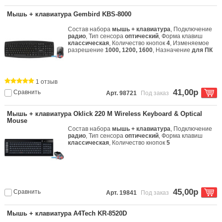
Мышь + клавиатура Gembird KBS-8000
Состав набора
мышь + клавиатура
, Подключение
радио
, Тип сенсора
оптический
, Форма клавиш
классическая
, Количество кнопок
4
, Изменяемое
разрешение
1000, 1200, 1600
, Назначение
для ПК
1 отзыв
41,00р
Сравнить
Арт. 98721
Под заказ
Мышь + клавиатура Oklick 220 M Wireless Keyboard & Optical
Mouse
Состав набора
мышь + клавиатура
, Подключение
радио
, Тип сенсора
оптический
, Форма клавиш
классическая
, Количество кнопок
5
45,00р
Сравнить
Арт. 19841
Под заказ
Мышь + клавиатура A4Tech KR-8520D