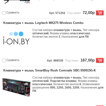
72,00р
Сравнить
Арт. 571202
Под заказ
Клавиатура + мышь Logitech MK275 Wireless Combo
Состав набора
клавиатура + мышь
, Тип сенсора
оптический
, Форма клавиш
классическая
,
Количество кнопок
3
, Назначение
для ПК
167,00р
Сравнить
Арт. 468538
Под заказ
Клавиатура + мышь SmartBuy Rush Comrade SBC-550915G-K
Состав набора
клавиатура + мышь
, Тип сенсора
оптический
,
Подсветка клавиш
, Форма клавиш
классическая
, Количество кнопок
6
, Изменяемое
разрешение
800, 1200, 1600, 3200
, Назначение
для
ПК