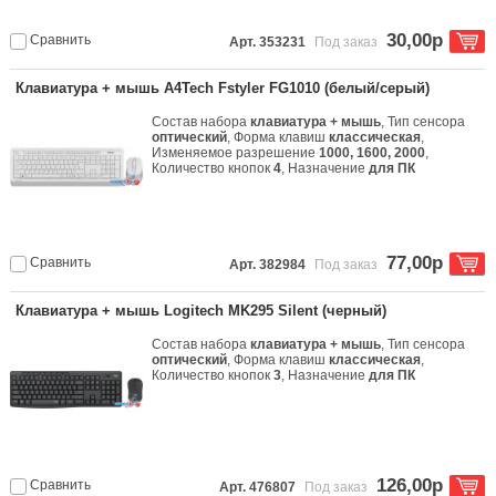
30,00р
Сравнить
Арт. 353231
Под заказ
Клавиатура + мышь A4Tech Fstyler FG1010 (белый/серый)
Состав набора
клавиатура + мышь
, Тип сенсора
оптический
, Форма клавиш
классическая
,
Изменяемое разрешение
1000, 1600, 2000
,
Количество кнопок
4
, Назначение
для ПК
77,00р
Сравнить
Арт. 382984
Под заказ
Клавиатура + мышь Logitech MK295 Silent (черный)
Состав набора
клавиатура + мышь
, Тип сенсора
оптический
, Форма клавиш
классическая
,
Количество кнопок
3
, Назначение
для ПК
126,00р
Сравнить
Арт. 476807
Под заказ