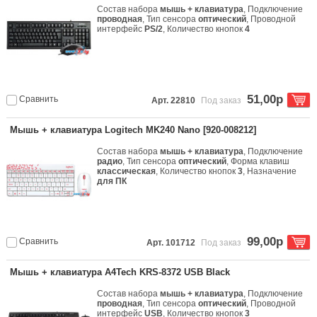
Состав набора
мышь + клавиатура
, Подключение
проводная
, Тип сенсора
оптический
, Проводной
интерфейс
PS/2
, Количество кнопок
4
51,00р
Сравнить
Арт. 22810
Под заказ
Мышь + клавиатура Logitech MK240 Nano [920-008212]
Состав набора
мышь + клавиатура
, Подключение
радио
, Тип сенсора
оптический
, Форма клавиш
классическая
, Количество кнопок
3
, Назначение
для ПК
99,00р
Сравнить
Арт. 101712
Под заказ
Мышь + клавиатура A4Tech KRS-8372 USB Black
Состав набора
мышь + клавиатура
, Подключение
проводная
, Тип сенсора
оптический
, Проводной
интерфейс
USB
, Количество кнопок
3