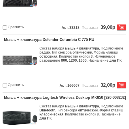
39,00р
Сравнить
Арт. 33218
Под заказ
Мышь + клавиатура Defender Columbia C-775 RU
Состав набора
мышь + клавиатура
, Подключение
радио
, Тип сенсора
оптический
, Форма клавиш
островная
, Количество кнопок
3
, Изменяемое
разрешение
800, 1200, 1600
, Назначение
для ПК
32,00р
Сравнить
Арт. 166007
Под заказ
Мышь + клавиатура Logitech Wireless Desktop MK850 [920-008232]
Состав набора
мышь + клавиатура
, Подключение
Bluetooth
, Тип сенсора
оптический
, Форма клавиш
классическая
, Количество кнопок
8
, Назначение
для ПК