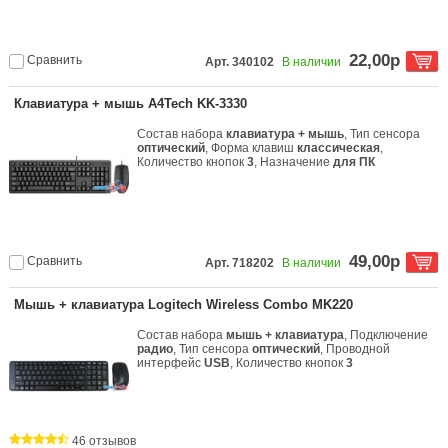
22,00р
Сравнить
Арт. 340102
В наличии
Клавиатура + мышь A4Tech KK-3330
Состав набора
клавиатура + мышь
, Тип сенсора
оптический
, Форма клавиш
классическая
,
Количество кнопок
3
, Назначение
для ПК
49,00р
Сравнить
Арт. 718202
В наличии
Мышь + клавиатура Logitech Wireless Combo MK220
Состав набора
мышь + клавиатура
, Подключение
радио
, Тип сенсора
оптический
, Проводной
интерфейс
USB
, Количество кнопок
3
46 отзывов