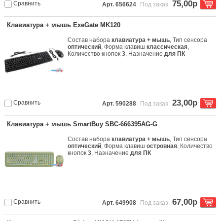
75,00р
Сравнить
Арт. 656624
Под заказ
Клавиатура + мышь ExeGate MK120
Состав набора
клавиатура + мышь
, Тип сенсора
оптический
, Форма клавиш
классическая
,
Количество кнопок
3
, Назначение
для ПК
23,00р
Сравнить
Арт. 590288
Под заказ
Клавиатура + мышь SmartBuy SBC-666395AG-G
Состав набора
клавиатура + мышь
, Тип сенсора
оптический
, Форма клавиш
островная
, Количество
кнопок
3
, Назначение
для ПК
67,00р
Сравнить
Арт. 649908
Под заказ