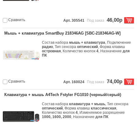
46,00р
Сравнить
Арт. 305541
Под заказ
Мышь + клавиатура SmartBuy 218346AG [SBC-218346AG-W]
Состав набора
мышь + клавиатура
, Подключение
радио
, Тип сенсора
оптический
, Форма клавиш
островная
, Количество кнопок
4
, Назначение
для
ПК
74,00р
Сравнить
Арт. 160024
Под заказ
Клавиатура + мышь A4Tech Fstyler FG1010 (черный/серый)
Состав набора
клавиатура + мышь
, Тип сенсора
оптический
, Форма клавиш
классическая
,
Количество кнопок
4
, Изменяемое разрешение
1000, 1600, 2000
, Назначение
для ПК