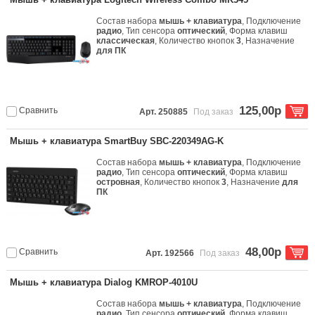
Состав набора
мышь + клавиатура
, Подключение
радио
, Тип сенсора
оптический
, Форма клавиш
классическая
, Количество кнопок
3
, Назначение
для ПК
125,00р
Сравнить
Арт. 250885
Под заказ
Мышь + клавиатура SmartBuy SBC-220349AG-K
Состав набора
мышь + клавиатура
, Подключение
радио
, Тип сенсора
оптический
, Форма клавиш
островная
, Количество кнопок
3
, Назначение
для
ПК
48,00р
Сравнить
Арт. 192566
Под заказ
Мышь + клавиатура Dialog KMROP-4010U
Состав набора
мышь + клавиатура
, Подключение
радио
, Тип сенсора
оптический
, Форма клавиш