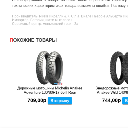
технических характеристиках товара возможны ошибки. Поэтому п
Производитель:
Pirelli
Пирелли & К. С.п.а. Виале Пьеро е Альберто Пи
Импортёр: Багория, шате-м, колесо+
Сервисный центр: меньковский тракт, 2а
ПОХОЖИЕ ТОВАРЫ
Дорожные мотошины Michelin Anakee
Внедорожные мото
Adventure 130/80R17 65H Rear
Anakee Wild 140/8
709,00р
744,00р
В корзину
В