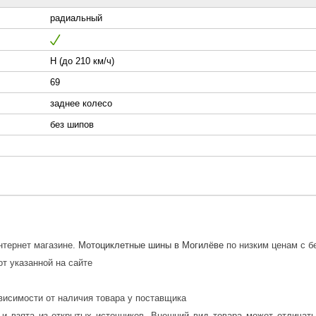
радиальный
H (до 210 км/ч)
69
заднее колесо
без шипов
интернет магазине.
Мотоциклетные шины в Могилёве
по низким ценам с б
от указанной на сайте
висимости от наличия товара у поставщика
 и взята из открытых источников. Внешний вид товара может отличат