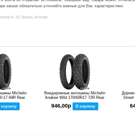
ри заказе обязательно уточняйте важные для Вас характеристики.
релли Н. 25, Милан, Италия
шины Michelin
Внедорожные мотошины Michelin
Дорожн
0-17 69R Rear
Anakee Wild 170/60R17 72R Rear
Street
946,00р
6
 корзину
В корзину