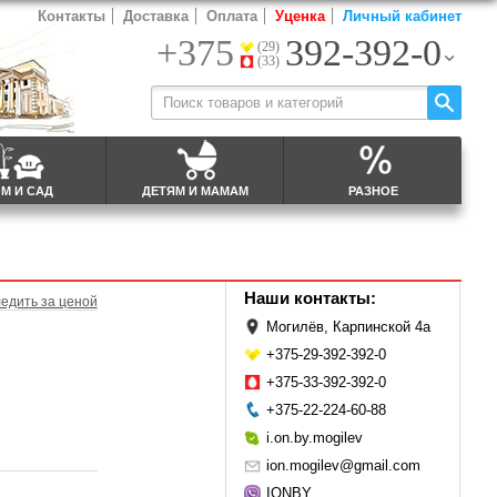
Контакты
Доставка
Оплата
Уценка
Личный кабинет
+375
392-392-0
(29)
(33)
М И САД
ДЕТЯМ И МАМАМ
РАЗНОЕ
Наши контакты:
едить за ценой
Могилёв, Карпинской 4а
+375-29-392-392-0
+375-33-392-392-0
+375-22-224-60-88
i.on.by.mogilev
ion.mogilev@gmail.com
IONBY