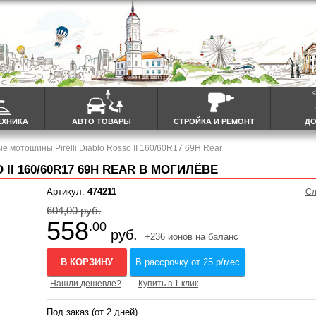
ЕХНИКА
АВТО ТОВАРЫ
СТРОЙКА И РЕМОНТ
ДО
е мотошины Pirelli Diablo Rosso II 160/60R17 69H Rear
I 160/60R17 69H REAR В МОГИЛЁВЕ
Артикул:
474211
Сл
604,00 руб.
558
.00
руб.
+236 ионов на баланс
В КОРЗИНУ
В рассрочку от 25 р/мес
Нашли дешевле?
Купить в 1 клик
Под заказ (от 2 дней)