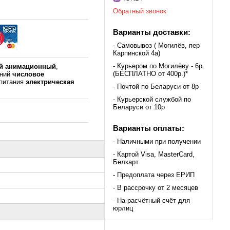
Обратный звонок
Варианты доставки:
- Самовывоз ( Могилёв, пер
Карпинской 4а)
- Курьером по Могилёву - 6р.
й анимационный
,
(БЕСПЛАТНО от 400р.)*
аний
числовое
 питания
электрическая
- Почтой по Беларуси от 8р
- Курьерской службой по
Беларуси от 10р
Варианты оплаты:
- Наличными при получении
- Картой Visa, MasterCard,
Белкарт
- Предоплата через ЕРИП
- В рассрочку от 2 месяцев
- На расчётный счёт для
юрлиц