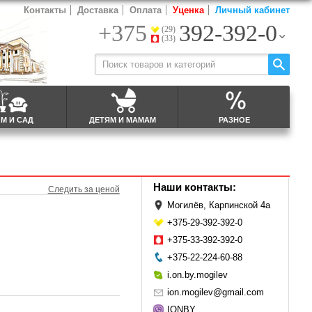
Контакты
Доставка
Оплата
Уценка
Личный кабинет
+375
392-392-0
(29)
(33)
М И САД
ДЕТЯМ И МАМАМ
РАЗНОЕ
Наши контакты:
Следить за ценой
Могилёв, Карпинской 4а
+375-29-392-392-0
+375-33-392-392-0
+375-22-224-60-88
i.on.by.mogilev
ion.mogilev@gmail.com
IONBY