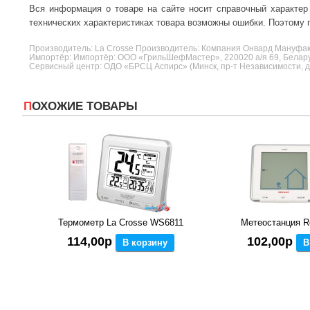
Вся информация о товаре на сайте носит справочный характер
технических характеристиках товара возможны ошибки. Поэтому п
Производитель:
La Crosse
Производитель: Компания Онвард Мануфакт
Импортёр: Импортёр: ООО «ГрильШефМастер», 220020 а/я 69, Беларусь
Сервисный центр: ОДО «БРСЦ Аспирс» (Минск, пр-т Независимости, д. 
ПОХОЖИЕ ТОВАРЫ
Термометр La Crosse WS6811
Метеостанция R
114,00р
102,00р
В корзину
В