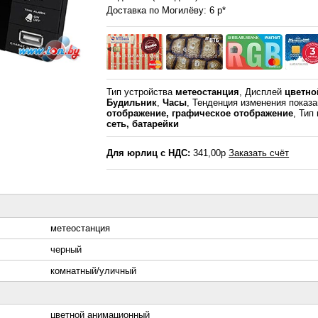
Доставка по Могилёву: 6 р*
Тип устройства
метеостанция
, Дисплей
цветно
Будильник
,
Часы
, Тенденция изменения показ
отображение, графическое отображение
, Тип
сеть, батарейки
Для юрлиц с НДС:
341,00р
Заказать счёт
метеостанция
черный
комнатный/уличный
цветной анимационный