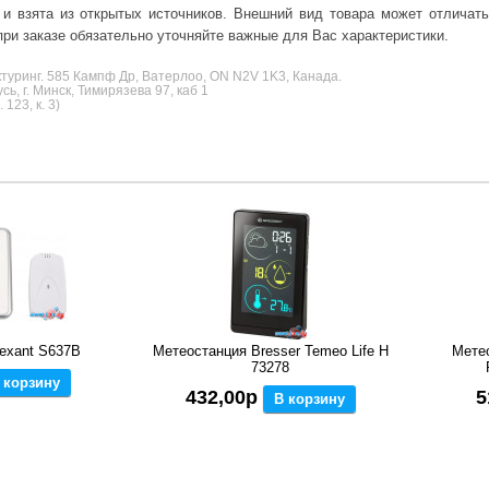
 и взята из открытых источников. Внешний вид товара может отличат
ри заказе обязательно уточняйте важные для Вас характеристики.
уринг. 585 Кампф Др, Ватерлоо, ON N2V 1K3, Канада.
, г. Минск, Тимирязева 97, каб 1
123, к. 3)
exant S637B
Метеостанция Bresser Temeo Life H
Метео
73278
 корзину
432,00р
5
В корзину