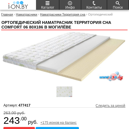
Каталог
Инфо
Контакты
Поиск
Главная
›
Наматрасники
›
Наматрасники Территория сна
› Ортопедический
наматрасник Территория сна Comfort 06 80x186
ОРТОПЕДИЧЕСКИЙ НАМАТРАСНИК ТЕРРИТОРИЯ СНА
COMFORT 06 80X186 В МОГИЛЁВЕ
Артикул:
477417
Следить за ценой
263,00 руб.
243
.00
руб.
+175 ионов на баланс