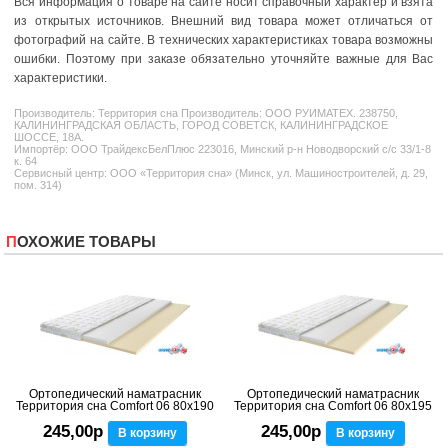
Вся информация о товаре на сайте носит справочный характер и взята
из открытых источников. Внешний вид товара может отличаться от
фотографий на сайте. В технических характеристиках товара возможны
ошибки. Поэтому при заказе обязательно уточняйте важные для Вас
характеристики.
Производитель:
Территория сна
Производитель: ООО РУИМАТЕХ. 238750,
КАЛИНИНГРАДСКАЯ ОБЛАСТЬ, ГОРОД СОВЕТСК, КАЛИНИНГРАДСКОЕ
ШОССЕ, 18А.
Импортёр: ООО ТрайдексБелПлюс 223016, Минский р-н Новодворский с/с 33/1-8
к. 64
Сервисный центр: ООО «Территория сна» (Минск, ул. Машиностроителей, д. 29,
пом. 314)
ПОХОЖИЕ ТОВАРЫ
Ортопедический наматрасник
Ортопедический наматрасник
Территория сна Comfort 06 80x190
Территория сна Comfort 06 80x195
245,00р
245,00р
В корзину
В корзину