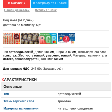
В КОРЗИНУ
В рассрочку от 11 р/мес
Нашли дешевле?
Купить в 1 клик
Под заказ (от 2 дней)
Доставка по Могилёву: 6 р*
Тип
ортопедический
, Длина
186 см
, Ширина
80 см
, Ткань верхнего слоя
трикотаж
, Жесткость
мягкий, умеренно мягкий
, Материал наполнителя
латекс, пенополиуретан
, Толщина
60 мм
Для юрлиц с НДС:
243,00р
Заказать счёт
ХАРАКТЕРИСТИКИ
Основные
Тип
ортопедический
Ткань верхнего слоя
трикотаж
Материал наполнителя
латекс, пенополиуретан