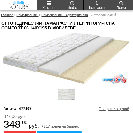
Каталог
Инфо
Контакты
Поиск
Главная
›
Наматрасники
›
Наматрасники Территория сна
› Ортопедический
наматрасник Территория сна Comfort 06 140x195
ОРТОПЕДИЧЕСКИЙ НАМАТРАСНИК ТЕРРИТОРИЯ СНА
COMFORT 06 140X195 В МОГИЛЁВЕ
Артикул:
477407
Следить за ценой
377,00 руб.
348
.00
руб.
+217 ионов на баланс