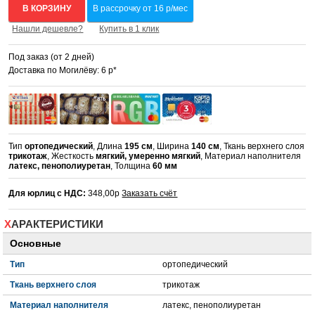
В КОРЗИНУ
В рассрочку от 16 р/мес
Нашли дешевле?
Купить в 1 клик
Под заказ (от 2 дней)
Доставка по Могилёву: 6 р*
Тип
ортопедический
, Длина
195 см
, Ширина
140 см
, Ткань верхнего слоя
трикотаж
, Жесткость
мягкий, умеренно мягкий
, Материал наполнителя
латекс, пенополиуретан
, Толщина
60 мм
Для юрлиц с НДС:
348,00р
Заказать счёт
ХАРАКТЕРИСТИКИ
Основные
Тип
ортопедический
Ткань верхнего слоя
трикотаж
Материал наполнителя
латекс, пенополиуретан