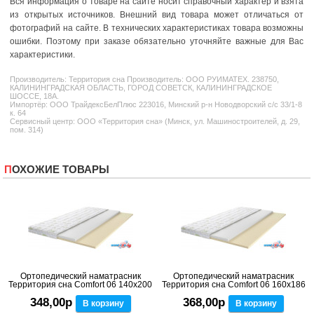
Вся информация о товаре на сайте носит справочный характер и взята
из открытых источников. Внешний вид товара может отличаться от
фотографий на сайте. В технических характеристиках товара возможны
ошибки. Поэтому при заказе обязательно уточняйте важные для Вас
характеристики.
Производитель:
Территория сна
Производитель: ООО РУИМАТЕХ. 238750,
КАЛИНИНГРАДСКАЯ ОБЛАСТЬ, ГОРОД СОВЕТСК, КАЛИНИНГРАДСКОЕ
ШОССЕ, 18А.
Импортёр: ООО ТрайдексБелПлюс 223016, Минский р-н Новодворский с/с 33/1-8
к. 64
Сервисный центр: ООО «Территория сна» (Минск, ул. Машиностроителей, д. 29,
пом. 314)
ПОХОЖИЕ ТОВАРЫ
Ортопедический наматрасник
Ортопедический наматрасник
Территория сна Comfort 06 140x200
Территория сна Comfort 06 160x186
348,00р
368,00р
В корзину
В корзину