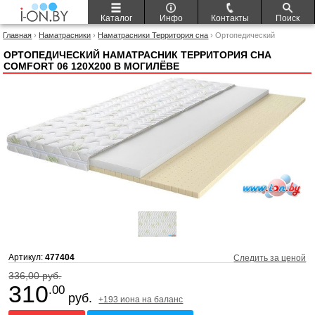
Каталог
Инфо
Контакты
Поиск
Главная
›
Наматрасники
›
Наматрасники Территория сна
› Ортопедический
наматрасник Территория сна Comfort 06 120x200
ОРТОПЕДИЧЕСКИЙ НАМАТРАСНИК ТЕРРИТОРИЯ СНА
COMFORT 06 120X200 В МОГИЛЁВЕ
Артикул:
477404
Следить за ценой
336,00 руб.
310
.00
руб.
+193 иона на баланс