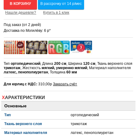
В КОРЗИНУ
В рассрочку от 14 р/мес
Нашли дешевле?
Купить в 1 клик
Под заказ (от 2 дней)
Доставка по Могилёву: 6 р*
Тип
ортопедический
, Длина
200 см
, Ширина
120 см
, Ткань верхнего слоя
трикотаж
, Жесткость
мягкий, умеренно мягкий
, Материал наполнителя
латекс, пенополиуретан
, Толщина
60 мм
Для юрлиц с НДС:
310,00р
Заказать счёт
ХАРАКТЕРИСТИКИ
Основные
Тип
ортопедический
Ткань верхнего слоя
трикотаж
Материал наполнителя
латекс, пенополиуретан