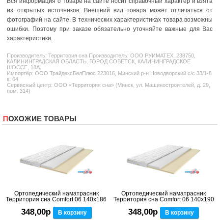
Вся информация о товаре на сайте носит справочный характер и взята
из открытых источников. Внешний вид товара может отличаться от
фотографий на сайте. В технических характеристиках товара возможны
ошибки. Поэтому при заказе обязательно уточняйте важные для Вас
характеристики.
Производитель:
Территория сна
Производитель: ООО РУИМАТЕХ. 238750,
КАЛИНИНГРАДСКАЯ ОБЛАСТЬ, ГОРОД СОВЕТСК, КАЛИНИНГРАДСКОЕ
ШОССЕ, 18А.
Импортёр: ООО ТрайдексБелПлюс 223016, Минский р-н Новодворский с/с 33/1-8
к. 64
Сервисный центр: ООО «Территория сна» (Минск, ул. Машиностроителей, д. 29,
пом. 314)
ПОХОЖИЕ ТОВАРЫ
Ортопедический наматрасник
Ортопедический наматрасник
Территория сна Comfort 06 140x186
Территория сна Comfort 06 140x190
348,00р
348,00р
В корзину
В корзину