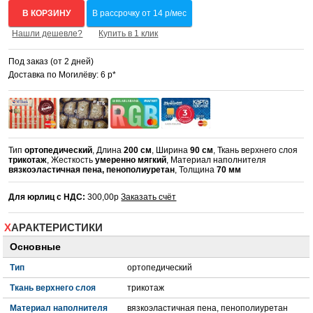
В КОРЗИНУ
В рассрочку от 14 р/мес
Нашли дешевле?
Купить в 1 клик
Под заказ (от 2 дней)
Доставка по Могилёву: 6 р*
Тип
ортопедический
, Длина
200 см
, Ширина
90 см
, Ткань верхнего слоя
трикотаж
, Жесткость
умеренно мягкий
, Материал наполнителя
вязкоэластичная пена, пенополиуретан
, Толщина
70 мм
Для юрлиц с НДС:
300,00р
Заказать счёт
ХАРАКТЕРИСТИКИ
Основные
Тип
ортопедический
Ткань верхнего слоя
трикотаж
Материал наполнителя
вязкоэластичная пена, пенополиуретан