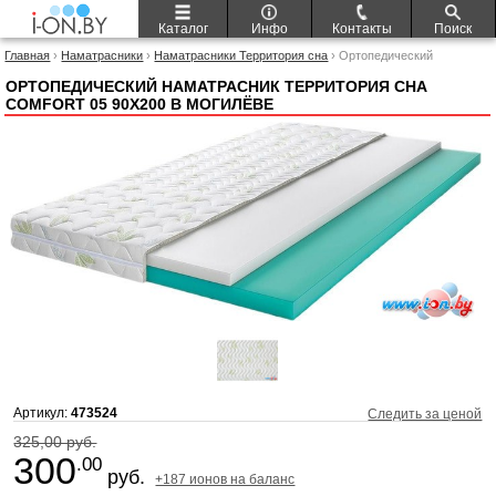
Каталог
Инфо
Контакты
Поиск
Главная
›
Наматрасники
›
Наматрасники Территория сна
› Ортопедический
наматрасник Территория сна Comfort 05 90x200
ОРТОПЕДИЧЕСКИЙ НАМАТРАСНИК ТЕРРИТОРИЯ СНА
COMFORT 05 90X200 В МОГИЛЁВЕ
Артикул:
473524
Следить за ценой
325,00 руб.
300
.00
руб.
+187 ионов на баланс