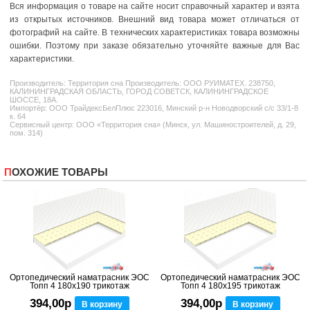
Вся информация о товаре на сайте носит справочный характер и взята
из открытых источников. Внешний вид товара может отличаться от
фотографий на сайте. В технических характеристиках товара возможны
ошибки. Поэтому при заказе обязательно уточняйте важные для Вас
характеристики.
Производитель:
Территория сна
Производитель: ООО РУИМАТЕХ. 238750,
КАЛИНИНГРАДСКАЯ ОБЛАСТЬ, ГОРОД СОВЕТСК, КАЛИНИНГРАДСКОЕ
ШОССЕ, 18А.
Импортёр: ООО ТрайдексБелПлюс 223016, Минский р-н Новодворский с/с 33/1-8
к. 64
Сервисный центр: ООО «Территория сна» (Минск, ул. Машиностроителей, д. 29,
пом. 314)
ПОХОЖИЕ ТОВАРЫ
Ортопедический наматрасник ЭОС
Ортопедический наматрасник ЭОС
Топп 4 180x190 трикотаж
Топп 4 180x195 трикотаж
394,00р
394,00р
В корзину
В корзину