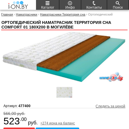
Каталог
Инфо
Контакты
Поиск
Главная
›
Наматрасники
›
Наматрасники Территория сна
› Ортопедический
наматрасник Территория сна Comfort 01 180x200
ОРТОПЕДИЧЕСКИЙ НАМАТРАСНИК ТЕРРИТОРИЯ СНА
COMFORT 01 180X200 В МОГИЛЁВЕ
Артикул:
477400
Следить за ценой
566,00 руб.
523
.00
руб.
+274 иона на баланс