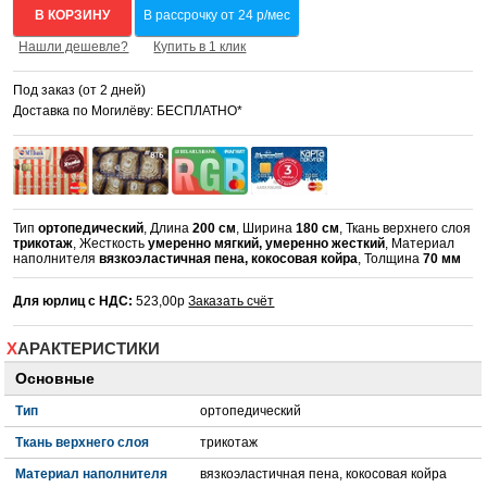
В КОРЗИНУ
В рассрочку от 24 р/мес
Нашли дешевле?
Купить в 1 клик
Под заказ (от 2 дней)
Доставка по Могилёву: БЕСПЛАТНО*
Тип
ортопедический
, Длина
200 см
, Ширина
180 см
, Ткань верхнего слоя
трикотаж
, Жесткость
умеренно мягкий, умеренно жесткий
, Материал
наполнителя
вязкоэластичная пена, кокосовая койра
, Толщина
70 мм
Для юрлиц с НДС:
523,00р
Заказать счёт
ХАРАКТЕРИСТИКИ
Основные
Тип
ортопедический
Ткань верхнего слоя
трикотаж
Материал наполнителя
вязкоэластичная пена, кокосовая койра