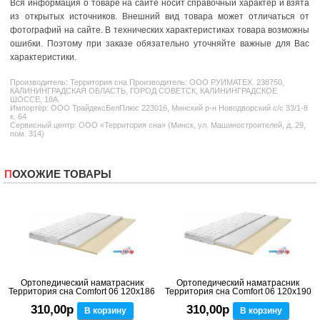
Вся информация о товаре на сайте носит справочный характер и взята
из открытых источников. Внешний вид товара может отличаться от
фотографий на сайте. В технических характеристиках товара возможны
ошибки. Поэтому при заказе обязательно уточняйте важные для Вас
характеристики.
Производитель:
Территория сна
Производитель: ООО РУИМАТЕХ. 238750,
КАЛИНИНГРАДСКАЯ ОБЛАСТЬ, ГОРОД СОВЕТСК, КАЛИНИНГРАДСКОЕ
ШОССЕ, 18А.
Импортёр: ООО ТрайдексБелПлюс 223016, Минский р-н Новодворский с/с 33/1-8
к. 64
Сервисный центр: ООО «Территория сна» (Минск, ул. Машиностроителей, д. 29,
пом. 314)
ПОХОЖИЕ ТОВАРЫ
Ортопедический наматрасник
Ортопедический наматрасник
Территория сна Comfort 06 120x186
Территория сна Comfort 06 120x190
310,00р
310,00р
В корзину
В корзину