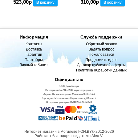
523,00р
310,00р
В корзину
В корзину
Информация
Служба поддержки
Контакты
Обратный звонок
Доставка
Задать вопрос
Гарантии
Пожаловаться
Партнёры
Предложить идею
Личный кабинет
Договор публичной оферты
Политика обработки данных
Официально
ООО ДанаВендра
Регистрации №791372916 зарегистрировано
Админ. Ленинского р-на г. Могилёва 02.05.2024
Юр. адрес: Могилев, пер. Карпинской, д.2А, каб 7
В Торговом реестре с 05.08.2024 №723581
Интернет магазин в Могилёве I-ON.BY© 2012-2026
Работает благодаря создателю Alex-Vi