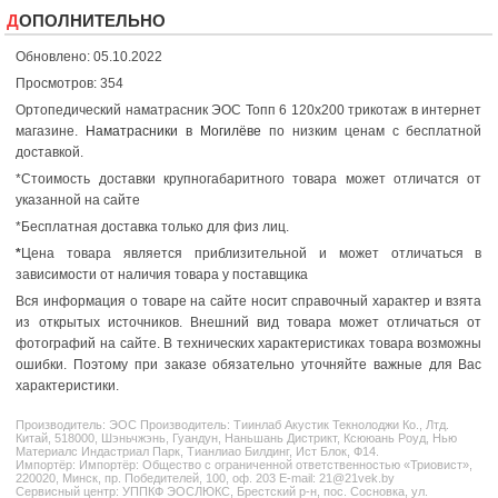
ДОПОЛНИТЕЛЬНО
Обновлено: 05.10.2022
Просмотров: 354
Ортопедический наматрасник ЭОС Топп 6 120x200 трикотаж в интернет
магазине.
Наматрасники в Могилёве
по низким ценам с бесплатной
доставкой.
*Стоимость доставки крупногабаритного товара может отличатся от
указанной на сайте
*Бесплатная доставка только для физ лиц.
*
Цена товара является приблизительной и может отличаться в
зависимости от наличия товара у поставщика
Вся информация о товаре на сайте носит справочный характер и взята
из открытых источников. Внешний вид товара может отличаться от
фотографий на сайте. В технических характеристиках товара возможны
ошибки. Поэтому при заказе обязательно уточняйте важные для Вас
характеристики.
Производитель:
ЭОС
Производитель: Тиинлаб Акустик Текнолоджи Ко., Лтд.
Китай, 518000, Шэньчжэнь, Гуандун, Наньшань Дистрикт, Ксююань Роуд, Нью
Материалс Индастриал Парк, Тианлиао Билдинг, Ист Блок, Ф14.
Импортёр: Импортёр: Общество с ограниченной ответственностью «Триовист»,
220020, Минск, пр. Победителей, 100, оф. 203 E-mail: 21@21vek.by
Сервисный центр: УППКФ ЭОСЛЮКС, Брестский р-н, пос. Сосновка, ул.