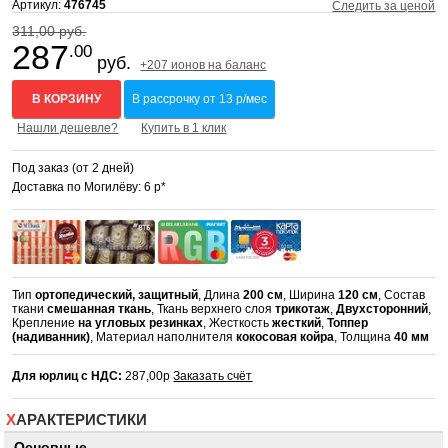
Артикул:
476745
Следить за ценой
311,00 руб.
287
.00
руб.
+207 ионов на баланс
В КОРЗИНУ
В рассрочку от 13 р/мес
Нашли дешевле?
Купить в 1 клик
Под заказ (от 2 дней)
Доставка по Могилёву: 6 р*
Тип
ортопедический, защитный
, Длина
200 см
, Ширина
120 см
, Состав
ткани
смешанная ткань
, Ткань верхнего слоя
трикотаж
,
Двухсторонний
,
Крепление
на угловых резинках
, Жесткость
жесткий
,
Топпер
(надиванник)
, Материал наполнителя
кокосовая койра
, Толщина
40 мм
Для юрлиц с НДС:
287,00р
Заказать счёт
ХАРАКТЕРИСТИКИ
Основные