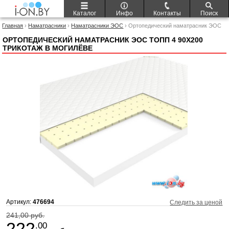
Каталог
Инфо
Контакты
Поиск
Главная
›
Наматрасники
›
Наматрасники ЭОС
› Ортопедический наматрасник ЭОС
Топп 4 90x200 трикотаж
ОРТОПЕДИЧЕСКИЙ НАМАТРАСНИК ЭОС ТОПП 4 90X200
ТРИКОТАЖ В МОГИЛЁВЕ
Артикул:
476694
Следить за ценой
241,00 руб.
222
.00