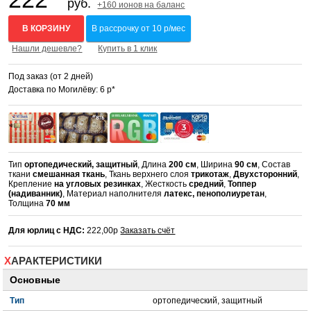
руб.
+160 ионов на баланс
В КОРЗИНУ
В рассрочку от 10 р/мес
Нашли дешевле?
Купить в 1 клик
Под заказ (от 2 дней)
Доставка по Могилёву: 6 р*
Тип
ортопедический, защитный
, Длина
200 см
, Ширина
90 см
, Состав
ткани
смешанная ткань
, Ткань верхнего слоя
трикотаж
,
Двухсторонний
,
Крепление
на угловых резинках
, Жесткость
средний
,
Топпер
(надиванник)
, Материал наполнителя
латекс, пенополиуретан
,
Толщина
70 мм
Для юрлиц с НДС:
222,00р
Заказать счёт
ХАРАКТЕРИСТИКИ
Основные
Тип
ортопедический, защитный