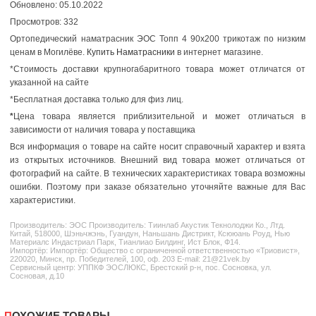
Обновлено: 05.10.2022
Просмотров: 332
Ортопедический наматрасник ЭОС Топп 4 90x200 трикотаж по низким
ценам в Могилёве.
Купить Наматрасники
в интернет магазине.
*Стоимость доставки крупногабаритного товара может отличатся от
указанной на сайте
*Бесплатная доставка только для физ лиц.
*
Цена товара является приблизительной и может отличаться в
зависимости от наличия товара у поставщика
Вся информация о товаре на сайте носит справочный характер и взята
из открытых источников. Внешний вид товара может отличаться от
фотографий на сайте. В технических характеристиках товара возможны
ошибки. Поэтому при заказе обязательно уточняйте важные для Вас
характеристики.
Производитель:
ЭОС
Производитель: Тиинлаб Акустик Текнолоджи Ко., Лтд.
Китай, 518000, Шэньчжэнь, Гуандун, Наньшань Дистрикт, Ксююань Роуд, Нью
Материалс Индастриал Парк, Тианлиао Билдинг, Ист Блок, Ф14.
Импортёр: Импортёр: Общество с ограниченной ответственностью «Триовист»,
220020, Минск, пр. Победителей, 100, оф. 203 E-mail: 21@21vek.by
Сервисный центр: УППКФ ЭОСЛЮКС, Брестский р-н, пос. Сосновка, ул.
Сосновая, д.10
ПОХОЖИЕ ТОВАРЫ