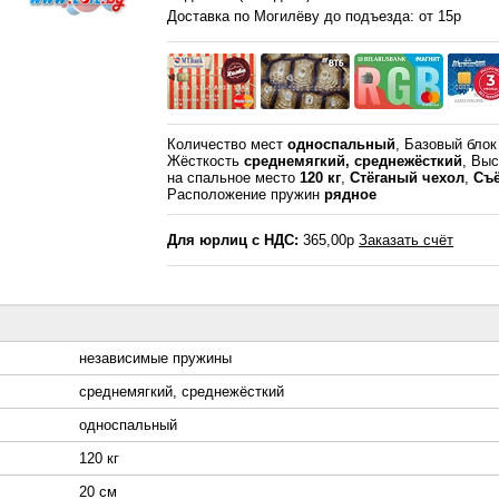
Доставка по Могилёву до подъезда: от 15р
Количество мест
односпальный
, Базовый бло
Жёсткость
среднемягкий, среднежёсткий
, Вы
на спальное место
120 кг
,
Стёганый чехол
,
Съ
Расположение пружин
рядное
Для юрлиц с НДС:
365,00р
Заказать счёт
независимые пружины
среднемягкий, среднежёсткий
односпальный
120 кг
20 см