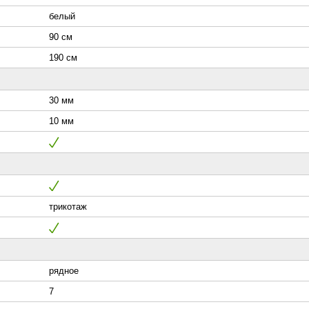
белый
90 см
190 см
30 мм
10 мм
трикотаж
рядное
7