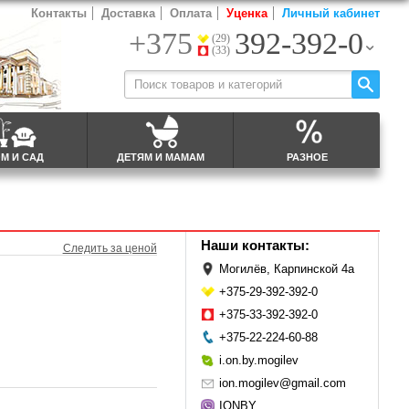
Контакты
Доставка
Оплата
Уценка
Личный кабинет
+375
392-392-0
(29)
(33)
М И САД
ДЕТЯМ И МАМАМ
РАЗНОЕ
Наши контакты:
Следить за ценой
Могилёв, Карпинской 4а
+375-29-392-392-0
+375-33-392-392-0
+375-22-224-60-88
i.on.by.mogilev
ion.mogilev@gmail.com
IONBY