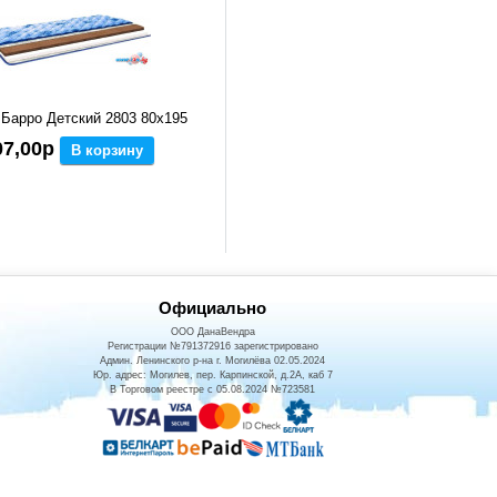
Барро Детский 2803 80x195
07,00р
В корзину
Официально
ООО ДанаВендра
Регистрации №791372916 зарегистрировано
Админ. Ленинского р-на г. Могилёва 02.05.2024
Юр. адрес: Могилев, пер. Карпинской, д.2А, каб 7
В Торговом реестре с 05.08.2024 №723581