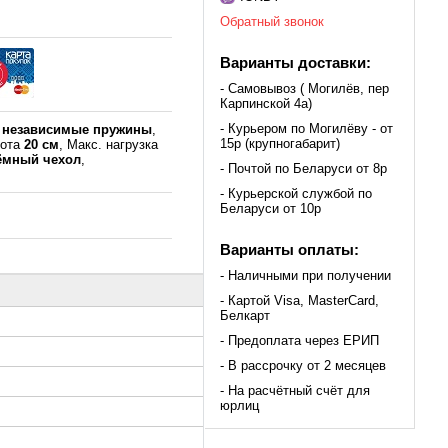
Обратный звонок
Варианты доставки:
- Самовывоз ( Могилёв, пер
Карпинской 4а)
- Курьером по Могилёву - от
к
независимые пружины
,
15р (крупногабарит)
сота
20 см
, Макс. нагрузка
ёмный чехол
,
- Почтой по Беларуси от 8р
- Курьерской службой по
Беларуси от 10р
Варианты оплаты:
- Наличными при получении
- Картой Visa, MasterCard,
Белкарт
- Предоплата через ЕРИП
- В рассрочку от 2 месяцев
- На расчётный счёт для
юрлиц