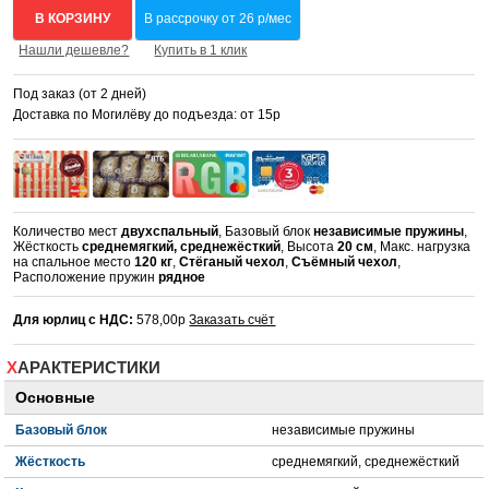
В КОРЗИНУ
В рассрочку от 26 р/мес
Нашли дешевле?
Купить в 1 клик
Под заказ (от 2 дней)
Доставка по Могилёву до подъезда: от 15р
Количество мест
двухспальный
, Базовый блок
независимые пружины
,
Жёсткость
среднемягкий, среднежёсткий
, Высота
20 см
, Макс. нагрузка
на спальное место
120 кг
,
Стёганый чехол
,
Съёмный чехол
,
Расположение пружин
рядное
Для юрлиц с НДС:
578,00р
Заказать счёт
ХАРАКТЕРИСТИКИ
Основные
Базовый блок
независимые пружины
Жёсткость
среднемягкий, среднежёсткий