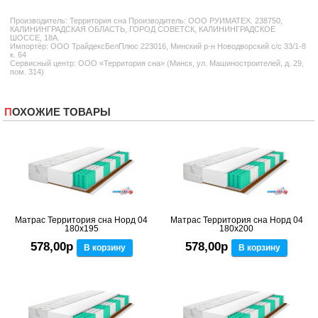
Производитель:
Территория сна
Производитель: ООО РУИМАТЕХ. 238750,
КАЛИНИНГРАДСКАЯ ОБЛАСТЬ, ГОРОД СОВЕТСК, КАЛИНИНГРАДСКОЕ
ШОССЕ, 18А.
Импортёр: ООО ТрайдексБелПлюс 223016, Минский р-н Новодворский с/с 33/1-8
к. 64
Сервисный центр: ООО «Территория сна» (Минск, ул. Машиностроителей, д. 29,
пом. 314)
ПОХОЖИЕ ТОВАРЫ
Матрас Территория сна Норд 04
Матрас Территория сна Норд 04
180x195
180x200
578,00р
578,00р
В корзину
В корзину