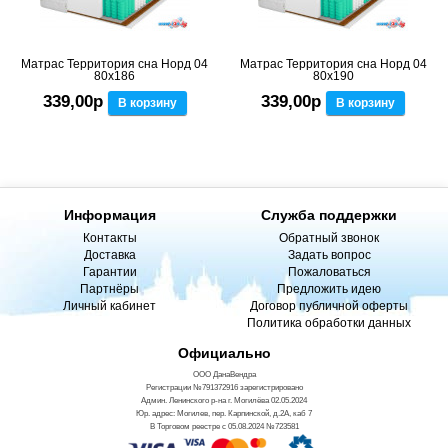
Матрас Территория сна Норд 04
Матрас Территория сна Норд 04
80x186
80x190
339,00р
339,00р
В корзину
В корзину
Информация
Служба поддержки
Контакты
Обратный звонок
Доставка
Задать вопрос
Гарантии
Пожаловаться
Партнёры
Предложить идею
Личный кабинет
Договор публичной оферты
Политика обработки данных
Официально
ООО ДанаВендра
Регистрации №791372916 зарегистрировано
Админ. Ленинского р-на г. Могилёва 02.05.2024
Юр. адрес: Могилев, пер. Карпинской, д.2А, каб 7
В Торговом реестре с 05.08.2024 №723581