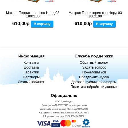
Матрас Территория сна Норд 03
Матрас Территория сна Норд 03
180x186
180x190
610,00р
610,00р
В корзину
В корзину
Информация
Служба поддержки
Контакты
Обратный звонок
Доставка
Задать вопрос
Гарантии
Пожаловаться
Партнёры
Предложить идею
Личный кабинет
Договор публичной оферты
Политика обработки данных
Официально
ООО ДанаВендра
Регистрации №791372916 зарегистрировано
Админ. Ленинского р-на г. Могилёва 02.05.2024
Юр. адрес: Могилев, пер. Карпинской, д.2А, каб 7
В Торговом реестре с 05.08.2024 №723581