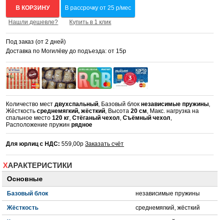
В КОРЗИНУ
В рассрочку от 25 р/мес
Нашли дешевле?
Купить в 1 клик
Под заказ (от 2 дней)
Доставка по Могилёву до подъезда: от 15р
Количество мест
двухспальный
, Базовый блок
независимые пружины
,
Жёсткость
среднемягкий, жёсткий
, Высота
20 см
, Макс. нагрузка на
спальное место
120 кг
,
Стёганый чехол
,
Съёмный чехол
,
Расположение пружин
рядное
Для юрлиц с НДС:
559,00р
Заказать счёт
ХАРАКТЕРИСТИКИ
Основные
Базовый блок
независимые пружины
Жёсткость
среднемягкий, жёсткий