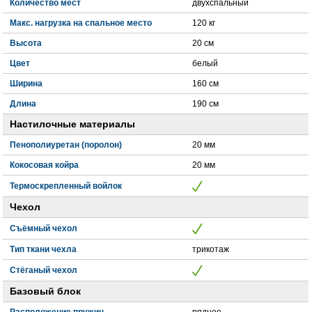
Количество мест
двухспальный
Макс. нагрузка на спальное место
120 кг
Высота
20 см
Цвет
белый
Ширина
160 см
Длина
190 см
Настилочные материалы
Пенополиуретан (поролон)
20 мм
Кокосовая койра
20 мм
Термоскрепленный войлок
Чехол
Съёмный чехол
Тип ткани чехла
трикотаж
Стёганый чехол
Базовый блок
Расположение пружин
рядное