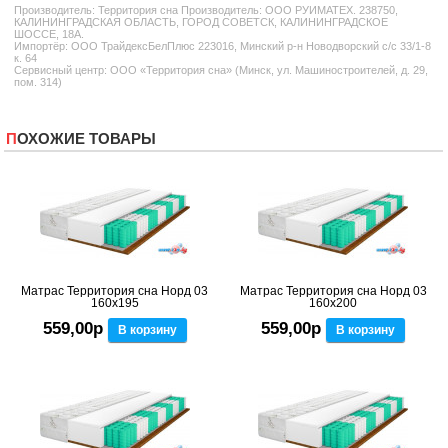
Производитель:
Территория сна
Производитель: ООО РУИМАТЕХ. 238750,
КАЛИНИНГРАДСКАЯ ОБЛАСТЬ, ГОРОД СОВЕТСК, КАЛИНИНГРАДСКОЕ
ШОССЕ, 18А.
Импортёр: ООО ТрайдексБелПлюс 223016, Минский р-н Новодворский с/с 33/1-8
к. 64
Сервисный центр: ООО «Территория сна» (Минск, ул. Машиностроителей, д. 29,
пом. 314)
ПОХОЖИЕ ТОВАРЫ
Матрас Территория сна Норд 03
Матрас Территория сна Норд 03
160x195
160x200
559,00р
559,00р
В корзину
В корзину