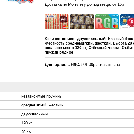
Доставка по Могилёву до подъезда: от 15р
Количество мест
двухспальный
, Базовый бло
Жёсткость
среднемягкий, жёсткий
, Высота
20
спальное место
120 кг
,
Стёганый чехол
,
Съёмн
пружин
рядное
Для юрлиц с НДС:
501,00р
Заказать счёт
независимые пружины
среднемягкий, жёсткий
двухспальный
120 кг
20 см