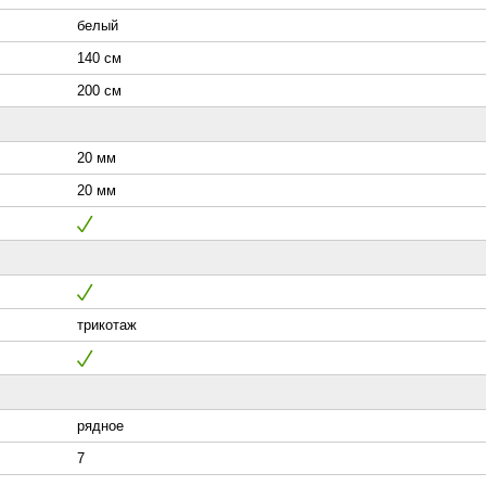
белый
140 см
200 см
20 мм
20 мм
трикотаж
рядное
7