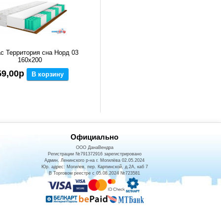
с Территория сна Норд 03
160x200
59,00р
В корзину
Официально
ООО ДанаВендра
Регистрации №791372916 зарегистрировано
Админ. Ленинского р-на г. Могилёва 02.05.2024
Юр. адрес: Могилев, пер. Карпинской, д.2А, каб 7
В Торговом реестре с 05.08.2024 №723581