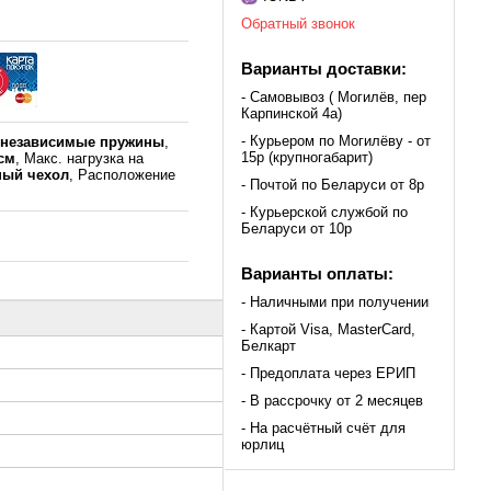
Обратный звонок
Варианты доставки:
- Самовывоз ( Могилёв, пер
Карпинской 4а)
- Курьером по Могилёву - от
к
независимые пружины
,
15р (крупногабарит)
 см
, Макс. нагрузка на
ый чехол
, Расположение
- Почтой по Беларуси от 8р
- Курьерской службой по
Беларуси от 10р
Варианты оплаты:
- Наличными при получении
- Картой Visa, MasterCard,
Белкарт
- Предоплата через ЕРИП
- В рассрочку от 2 месяцев
- На расчётный счёт для
юрлиц