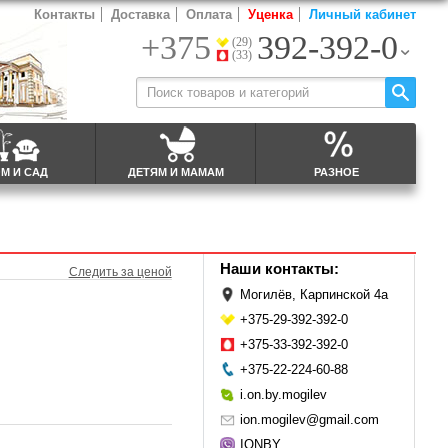
Контакты
Доставка
Оплата
Уценка
Личный кабинет
+375
392-392-0
(29)
(33)
М И САД
ДЕТЯМ И МАМАМ
РАЗНОЕ
Наши контакты:
Следить за ценой
Могилёв, Карпинской 4а
+375-29-392-392-0
+375-33-392-392-0
+375-22-224-60-88
i.on.by.mogilev
ion.mogilev@gmail.com
IONBY