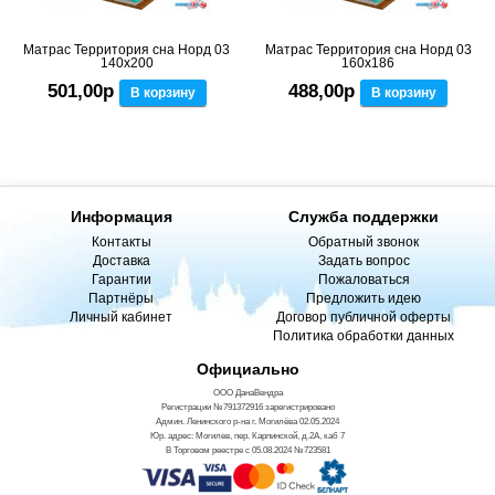
Матрас Территория сна Норд 03
Матрас Территория сна Норд 03
140x200
160x186
501,00р
488,00р
В корзину
В корзину
Информация
Служба поддержки
Контакты
Обратный звонок
Доставка
Задать вопрос
Гарантии
Пожаловаться
Партнёры
Предложить идею
Личный кабинет
Договор публичной оферты
Политика обработки данных
Официально
ООО ДанаВендра
Регистрации №791372916 зарегистрировано
Админ. Ленинского р-на г. Могилёва 02.05.2024
Юр. адрес: Могилев, пер. Карпинской, д.2А, каб 7
В Торговом реестре с 05.08.2024 №723581