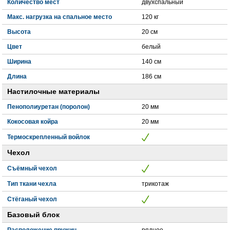
Количество мест
двухспальный
Макс. нагрузка на спальное место
120 кг
Высота
20 см
Цвет
белый
Ширина
140 см
Длина
186 см
Настилочные материалы
Пенополиуретан (поролон)
20 мм
Кокосовая койра
20 мм
Термоскрепленный войлок
Чехол
Съёмный чехол
Тип ткани чехла
трикотаж
Стёганый чехол
Базовый блок
Расположение пружин
рядное