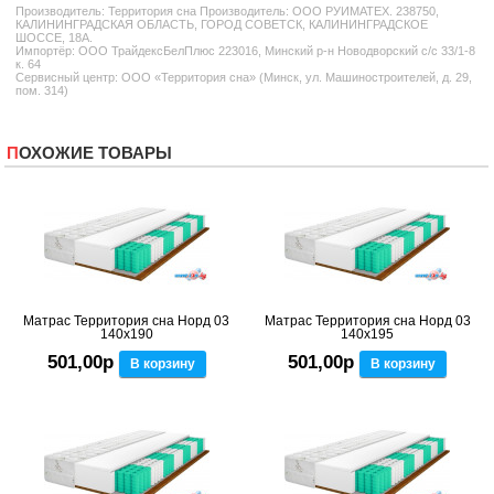
Производитель:
Территория сна
Производитель: ООО РУИМАТЕХ. 238750,
КАЛИНИНГРАДСКАЯ ОБЛАСТЬ, ГОРОД СОВЕТСК, КАЛИНИНГРАДСКОЕ
ШОССЕ, 18А.
Импортёр: ООО ТрайдексБелПлюс 223016, Минский р-н Новодворский с/с 33/1-8
к. 64
Сервисный центр: ООО «Территория сна» (Минск, ул. Машиностроителей, д. 29,
пом. 314)
ПОХОЖИЕ ТОВАРЫ
Матрас Территория сна Норд 03
Матрас Территория сна Норд 03
140x190
140x195
501,00р
501,00р
В корзину
В корзину