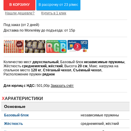
В КОРЗИНУ
В рассрочку от 23 р/мес
Нашли дешевле?
Купить в 1 клик
Под заказ (от 2 дней)
Доставка по Могилёву до подъезда: от 15р
Количество мест
двухспальный
, Базовый блок
независимые пружины
,
Жёсткость
среднемягкий, жёсткий
, Высота
20 см
, Макс. нагрузка на
спальное место
120 кг
,
Стёганый чехол
,
Съёмный чехол
,
Расположение пружин
рядное
Для юрлиц с НДС:
501,00р
Заказать счёт
ХАРАКТЕРИСТИКИ
Основные
Базовый блок
независимые пружины
Жёсткость
среднемягкий, жёсткий