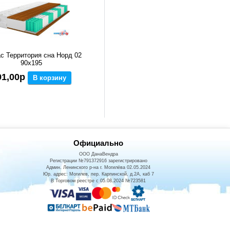
с Территория сна Норд 02
90x195
91,00р
В корзину
Официально
ООО ДанаВендра
Регистрации №791372916 зарегистрировано
Админ. Ленинского р-на г. Могилёва 02.05.2024
Юр. адрес: Могилев, пер. Карпинской, д.2А, каб 7
В Торговом реестре с 05.08.2024 №723581