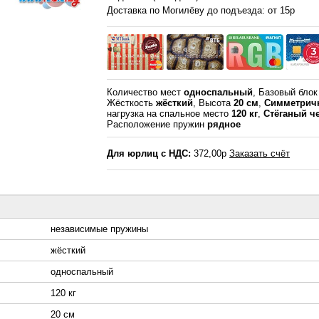
Доставка по Могилёву до подъезда: от 15р
Количество мест
односпальный
, Базовый бло
Жёсткость
жёсткий
, Высота
20 см
,
Симметрич
нагрузка на спальное место
120 кг
,
Стёганый ч
Расположение пружин
рядное
Для юрлиц с НДС:
372,00р
Заказать счёт
независимые пружины
жёсткий
односпальный
120 кг
20 см