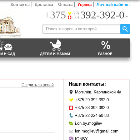
Контакты
Доставка
Оплата
Уценка
Личный кабинет
+375
392-392-0
(29)
(33)
М И САД
ДЕТЯМ И МАМАМ
РАЗНОЕ
Наши контакты:
Следить за ценой
Могилёв, Карпинской 4а
+375-29-392-392-0
+375-33-392-392-0
+375-22-224-60-88
i.on.by.mogilev
ion.mogilev@gmail.com
IONBY