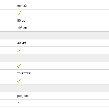
белый
80 см
195 см
40 мм
трикотаж
рядное
7