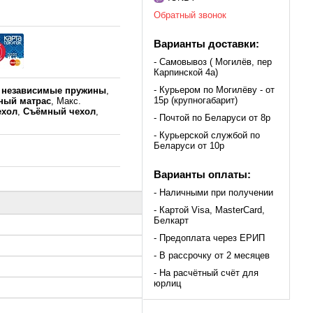
Обратный звонок
Варианты доставки:
- Самовывоз ( Могилёв, пер
Карпинской 4а)
- Курьером по Могилёву - от
к
независимые пружины
,
15р (крупногабарит)
ный матрас
, Макс.
ехол
,
Съёмный чехол
,
- Почтой по Беларуси от 8р
- Курьерской службой по
Беларуси от 10р
Варианты оплаты:
- Наличными при получении
- Картой Visa, MasterCard,
Белкарт
- Предоплата через ЕРИП
- В рассрочку от 2 месяцев
- На расчётный счёт для
юрлиц