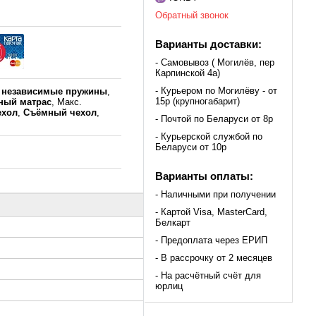
Обратный звонок
Варианты доставки:
- Самовывоз ( Могилёв, пер
Карпинской 4а)
- Курьером по Могилёву - от
к
независимые пружины
,
15р (крупногабарит)
ный матрас
, Макс.
ехол
,
Съёмный чехол
,
- Почтой по Беларуси от 8р
- Курьерской службой по
Беларуси от 10р
Варианты оплаты:
- Наличными при получении
- Картой Visa, MasterCard,
Белкарт
- Предоплата через ЕРИП
- В рассрочку от 2 месяцев
- На расчётный счёт для
юрлиц