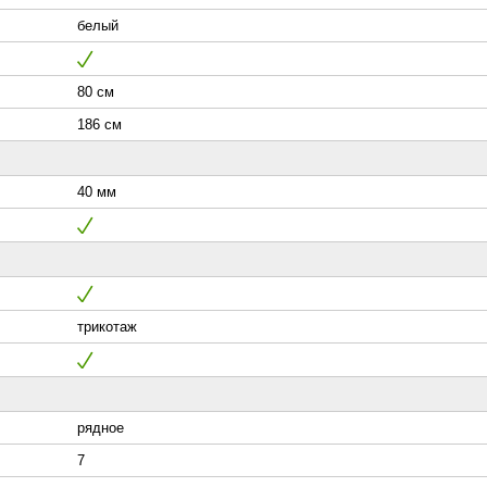
белый
80 см
186 см
40 мм
трикотаж
рядное
7