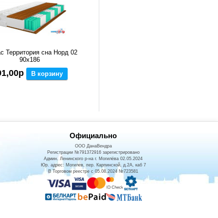
с Территория сна Норд 02
90x186
91,00р
В корзину
Официально
ООО ДанаВендра
Регистрации №791372916 зарегистрировано
Админ. Ленинского р-на г. Могилёва 02.05.2024
Юр. адрес: Могилев, пер. Карпинской, д.2А, каб 7
В Торговом реестре с 05.08.2024 №723581