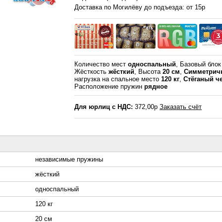
Доставка по Могилёву до подъезда: от 15р
Количество мест
односпальный
, Базовый бло
Жёсткость
жёсткий
, Высота
20 см
,
Симметрич
нагрузка на спальное место
120 кг
,
Стёганый ч
Расположение пружин
рядное
Для юрлиц с НДС:
372,00р
Заказать счёт
независимые пружины
жёсткий
односпальный
120 кг
20 см