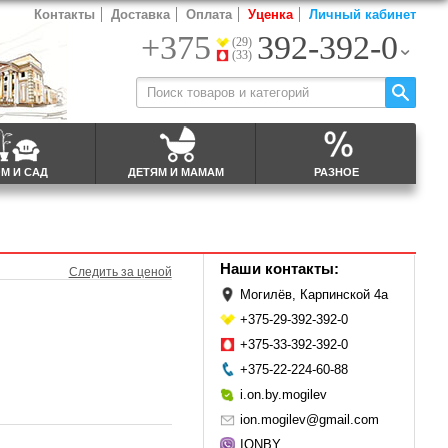
Контакты
Доставка
Оплата
Уценка
Личный кабинет
+375
392-392-0
(29)
(33)
М И САД
ДЕТЯМ И МАМАМ
РАЗНОЕ
Наши контакты:
Следить за ценой
Могилёв, Карпинской 4а
+375-29-392-392-0
+375-33-392-392-0
+375-22-224-60-88
i.on.by.mogilev
ion.mogilev@gmail.com
IONBY