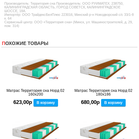
Производитель:
Территория сна
Производитель: ООО РУИМАТЕХ. 238750,
КАЛИНИНГРАДСКАЯ ОБЛАСТЬ, ГОРОД СОВЕТСК, КАЛИНИНГРАДСКОЕ
ШОССЕ, 18А.
Импортёр: ООО ТрайдексБелПлюс 223016, Минский р-н Новодворский с/с 33/1-8
к. 64
Сервисный центр: ООО «Территория сна» (Минск, ул. Машиностроителей, д. 29,
пом. 314)
ПОХОЖИЕ ТОВАРЫ
Матрас Территория сна Норд 02
Матрас Территория сна Норд 02
160x200
180x186
623,00р
680,00р
В корзину
В корзину