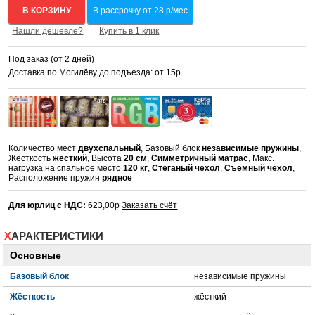
В КОРЗИНУ
В рассрочку от 28 р/мес
Нашли дешевле?
Купить в 1 клик
Под заказ (от 2 дней)
Доставка по Могилёву до подъезда: от 15р
Количество мест
двухспальный
, Базовый блок
независимые пружины
,
Жёсткость
жёсткий
, Высота
20 см
,
Симметричный матрас
, Макс.
нагрузка на спальное место
120 кг
,
Стёганый чехол
,
Съёмный чехол
,
Расположение пружин
рядное
Для юрлиц с НДС:
623,00р
Заказать счёт
ХАРАКТЕРИСТИКИ
Основные
Базовый блок
независимые пружины
Жёсткость
жёсткий