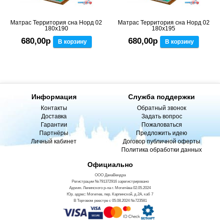
Матрас Территория сна Норд 02
Матрас Территория сна Норд 02
180x190
180x195
680,00р
680,00р
В корзину
В корзину
Информация
Служба поддержки
Контакты
Обратный звонок
Доставка
Задать вопрос
Гарантии
Пожаловаться
Партнёры
Предложить идею
Личный кабинет
Договор публичной оферты
Политика обработки данных
Официально
ООО ДанаВендра
Регистрации №791372916 зарегистрировано
Админ. Ленинского р-на г. Могилёва 02.05.2024
Юр. адрес: Могилев, пер. Карпинской, д.2А, каб 7
В Торговом реестре с 05.08.2024 №723581