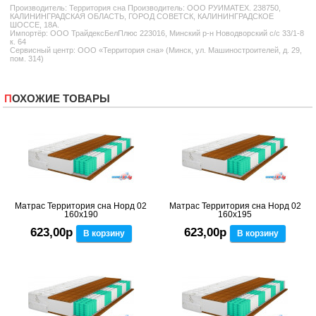
Производитель:
Территория сна
Производитель: ООО РУИМАТЕХ. 238750,
КАЛИНИНГРАДСКАЯ ОБЛАСТЬ, ГОРОД СОВЕТСК, КАЛИНИНГРАДСКОЕ
ШОССЕ, 18А.
Импортёр: ООО ТрайдексБелПлюс 223016, Минский р-н Новодворский с/с 33/1-8
к. 64
Сервисный центр: ООО «Территория сна» (Минск, ул. Машиностроителей, д. 29,
пом. 314)
ПОХОЖИЕ ТОВАРЫ
Матрас Территория сна Норд 02
Матрас Территория сна Норд 02
160x190
160x195
623,00р
623,00р
В корзину
В корзину