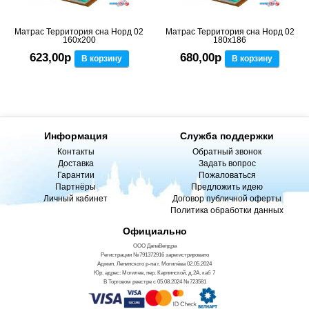
Матрас Территория сна Норд 02
Матрас Территория сна Норд 02
160x200
180x186
623,00р
680,00р
В корзину
В корзину
Информация
Служба поддержки
Контакты
Обратный звонок
Доставка
Задать вопрос
Гарантии
Пожаловаться
Партнёры
Предложить идею
Личный кабинет
Договор публичной оферты
Политика обработки данных
Официально
ООО ДанаВендра
Регистрации №791372916 зарегистрировано
Админ. Ленинского р-на г. Могилёва 02.05.2024
Юр. адрес: Могилев, пер. Карпинской, д.2А, каб 7
В Торговом реестре с 05.08.2024 №723581