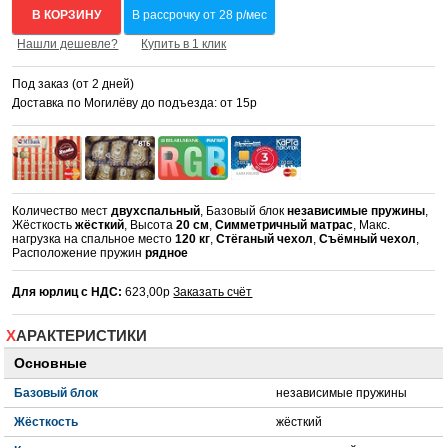
В КОРЗИНУ
В рассрочку от 28 р/мес
Нашли дешевле?
Купить в 1 клик
Под заказ (от 2 дней)
Доставка по Могилёву до подъезда: от 15р
Количество мест
двухспальный
, Базовый блок
независимые пружины
,
Жёсткость
жёсткий
, Высота
20 см
,
Симметричный матрас
, Макс.
нагрузка на спальное место
120 кг
,
Стёганый чехол
,
Съёмный чехол
,
Расположение пружин
рядное
Для юрлиц с НДС:
623,00р
Заказать счёт
ХАРАКТЕРИСТИКИ
Основные
Базовый блок
независимые пружины
Жёсткость
жёсткий