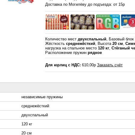
Доставка по Могилёву до подъезда: от 15р
Количество мест
двухспальный
, Базовый бло
Жёсткость
среднежёсткий
, Высота
20 см
,
Симм
нагрузка на спальное место
120 кг
,
Стёганый ч
Расположение пружин
рядное
Для юрлиц с НДС:
610,00р
Заказать счёт
независимые пружины
среднежёсткий
двухспальный
120 кг
20 см