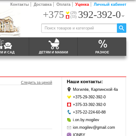
Контакты
Доставка
Оплата
Уценка
Личный кабинет
+375
392-392-0
(29)
(33)
М И САД
ДЕТЯМ И МАМАМ
РАЗНОЕ
Наши контакты:
Следить за ценой
Могилёв, Карпинской 4а
+375-29-392-392-0
+375-33-392-392-0
+375-22-224-60-88
i.on.by.mogilev
ion.mogilev@gmail.com
IONBY