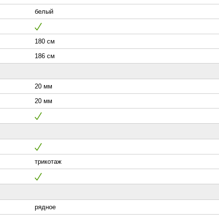
белый
180 см
186 см
20 мм
20 мм
трикотаж
рядное