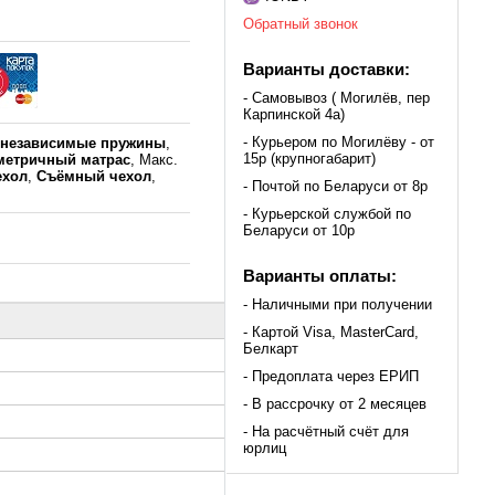
Обратный звонок
Варианты доставки:
- Самовывоз ( Могилёв, пер
Карпинской 4а)
- Курьером по Могилёву - от
к
независимые пружины
,
15р (крупногабарит)
етричный матрас
, Макс.
ехол
,
Съёмный чехол
,
- Почтой по Беларуси от 8р
- Курьерской службой по
Беларуси от 10р
Варианты оплаты:
- Наличными при получении
- Картой Visa, MasterCard,
Белкарт
- Предоплата через ЕРИП
- В рассрочку от 2 месяцев
- На расчётный счёт для
юрлиц