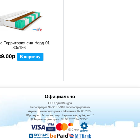
с Территория сна Норд 01
80x186
39,00р
В корзину
Официально
ООО ДанаВендра
Регистрации №791372916 зарегистрировано
Админ. Ленинского р-на г. Могилёва 02.05.2024
Юр. адрес: Могилев, пер. Карпинской, д.2А, каб 7
В Торговом реестре с 05.08.2024 №723581