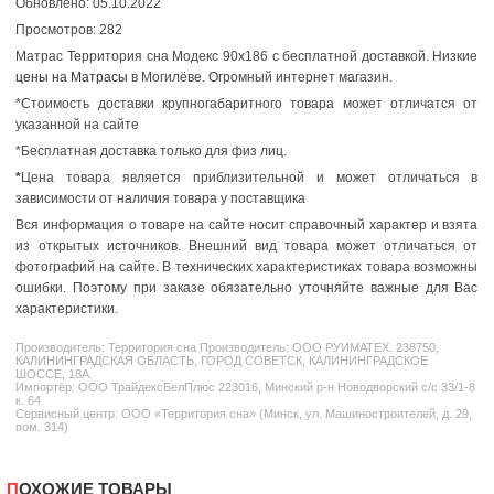
Обновлено: 05.10.2022
Просмотров: 282
Матрас Территория сна Модекс 90x186 с бесплатной доставкой. Низкие
цены на Матрасы
в Могилёве. Огромный интернет магазин.
*Стоимость доставки крупногабаритного товара может отличатся от
указанной на сайте
*Бесплатная доставка только для физ лиц.
*
Цена товара является приблизительной и может отличаться в
зависимости от наличия товара у поставщика
Вся информация о товаре на сайте носит справочный характер и взята
из открытых источников. Внешний вид товара может отличаться от
фотографий на сайте. В технических характеристиках товара возможны
ошибки. Поэтому при заказе обязательно уточняйте важные для Вас
характеристики.
Производитель:
Территория сна
Производитель: ООО РУИМАТЕХ. 238750,
КАЛИНИНГРАДСКАЯ ОБЛАСТЬ, ГОРОД СОВЕТСК, КАЛИНИНГРАДСКОЕ
ШОССЕ, 18А.
Импортёр: ООО ТрайдексБелПлюс 223016, Минский р-н Новодворский с/с 33/1-8
к. 64
Сервисный центр: ООО «Территория сна» (Минск, ул. Машиностроителей, д. 29,
пом. 314)
ПОХОЖИЕ ТОВАРЫ