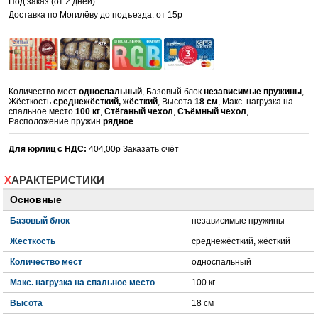
Под заказ (от 2 дней)
Доставка по Могилёву до подъезда: от 15р
Количество мест
односпальный
, Базовый блок
независимые пружины
,
Жёсткость
среднежёсткий, жёсткий
, Высота
18 см
, Макс. нагрузка на
спальное место
100 кг
,
Стёганый чехол
,
Съёмный чехол
,
Расположение пружин
рядное
Для юрлиц с НДС:
404,00р
Заказать счёт
ХАРАКТЕРИСТИКИ
Основные
Базовый блок
независимые пружины
Жёсткость
среднежёсткий, жёсткий
Количество мест
односпальный
Макс. нагрузка на спальное место
100 кг
Высота
18 см