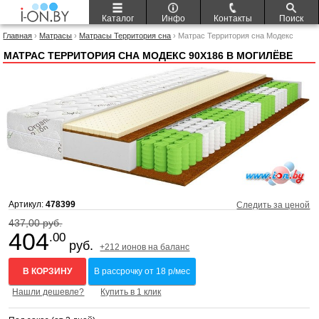
Каталог
Инфо
Контакты
Поиск
Главная
›
Матрасы
›
Матрасы Территория сна
› Матрас Территория сна Модекс
90x186
МАТРАС ТЕРРИТОРИЯ СНА МОДЕКС 90X186 В МОГИЛЁВЕ
Артикул:
478399
Следить за ценой
437,00 руб.
404
.00
руб.
+212 ионов на баланс
В КОРЗИНУ
В рассрочку от 18 р/мес
Нашли дешевле?
Купить в 1 клик