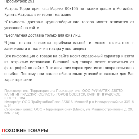
Просмотров: 291
Матрас Территория сна Маркиз 90x195 по низким ценам в Могилёве.
Купить Матрасы
в интернет магазине.
*Стоимость доставки крупногабаритного товара может отличатся от
указанной на сайте
*Бесплатная доставка только для физ лиц.
*
Цена товара является приблизительной и может отличаться в
зависимости от наличия товара у поставщика
Вся информация о товаре на сайте носит справочный характер и взята
из открытых источников. Внешний вид товара может отличаться от
фотографий на сайте. В технических характеристиках товара возможны
ошибки. Поэтому при заказе обязательно уточняйте важные для Вас
характеристики.
Производитель:
Территория сна
Производитель: ООО РУИМАТЕХ. 238750,
КАЛИНИНГРАДСКАЯ ОБЛАСТЬ, ГОРОД СОВЕТСК, КАЛИНИНГРАДСКОЕ
ШОССЕ, 18А.
Импортёр: ООО ТрайдексБелПлюс 223016, Минский р-н Новодворский с/с 33/1-8
к. 64
Сервисный центр: ООО «Территория сна» (Минск, ул. Машиностроителей, д. 29,
пом. 314)
ПОХОЖИЕ ТОВАРЫ