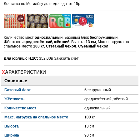
Доставка по Могилёву до подъезда: от 15р
Количество мест
односпальный
, Базовый блок
беспружинный
,
Жёсткость
среднежёсткий, жёсткий
, Высота
13 см
, Макс. нагрузка на
спальное место
100 кг
,
Стёганый чехол
,
Съёмный чехол
Для юрлиц с НДС:
352,00р
Заказать счёт
ХАРАКТЕРИСТИКИ
Основные
Базовый блок
беспружинный
Жёсткость
среднежёсткий, жёсткий
Количество мест
односпальный
Макс. нагрузка на спальное место
100 кг
Высота
13 см
Ширина
90 см