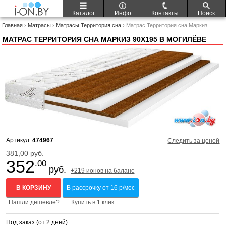
Каталог
Инфо
Контакты
Поиск
Главная
›
Матрасы
›
Матрасы Территория сна
› Матрас Территория сна Маркиз
90x195
МАТРАС ТЕРРИТОРИЯ СНА МАРКИЗ 90X195 В МОГИЛЁВЕ
Артикул:
474967
Следить за ценой
381,00 руб.
352
.00
руб.
+219 ионов на баланс
В КОРЗИНУ
В рассрочку от 16 р/мес
Нашли дешевле?
Купить в 1 клик
Под заказ (от 2 дней)