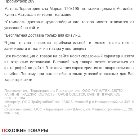
Просмотров: 289
Матрас Территория сна Маркиз 120x195 по низким ценам в Могилёве.
Купить Матрасы
в интернет магазине.
*Стоимость доставки крупногабаритного товара может отличатся от
указанной на сайте
*Бесплатная доставка только для физ лиц.
*
Цена товара является приблизительной и может отличаться в
зависимости от наличия товара у поставщика
Вся информация о товаре на сайте носит справочный характер и взята
из открытых источников. Внешний вид товара может отличаться от
фотографий на сайте. В технических характеристиках товара возможны
ошибки. Поэтому при заказе обязательно уточняйте важные для Вас
характеристики.
Производитель:
Территория сна
Производитель: ООО РУИМАТЕХ. 238750,
КАЛИНИНГРАДСКАЯ ОБЛАСТЬ, ГОРОД СОВЕТСК, КАЛИНИНГРАДСКОЕ
ШОССЕ, 18А.
Импортёр: ООО ТрайдексБелПлюс 223016, Минский р-н Новодворский с/с 33/1-8
к. 64
Сервисный центр: ООО «Территория сна» (Минск, ул. Машиностроителей, д. 29,
пом. 314)
ПОХОЖИЕ ТОВАРЫ