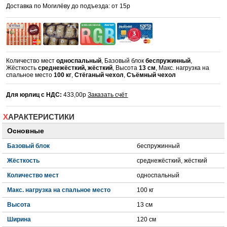
Доставка по Могилёву до подъезда: от 15р
Количество мест
односпальный
, Базовый блок
беспружинный
,
Жёсткость
среднежёсткий, жёсткий
, Высота
13 см
, Макс. нагрузка на
спальное место
100 кг
,
Стёганый чехол
,
Съёмный чехол
Для юрлиц с НДС:
433,00р
Заказать счёт
ХАРАКТЕРИСТИКИ
Основные
Базовый блок
беспружинный
Жёсткость
среднежёсткий, жёсткий
Количество мест
односпальный
Макс. нагрузка на спальное место
100 кг
Высота
13 см
Ширина
120 см