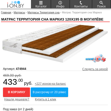
Каталог
Инфо
Контакты
Поиск
Главная
›
Матрасы
›
Матрасы Территория сна
› Матрас Территория сна Маркиз
120x195
МАТРАС ТЕРРИТОРИЯ СНА МАРКИЗ 120X195 В МОГИЛЁВЕ
Артикул:
474944
Следить за ценой
469,00 руб.
433
.00
руб.
+227 ионов на баланс
В КОРЗИНУ
В рассрочку от 20 р/мес
Нашли дешевле?
Купить в 1 клик
Под заказ (от 2 дней)