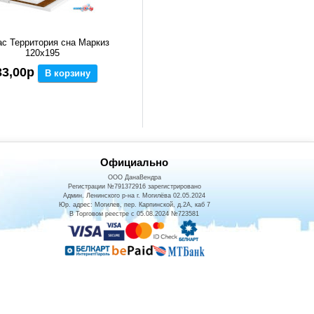
с Территория сна Маркиз
120x195
33,00р
В корзину
Официально
ООО ДанаВендра
Регистрации №791372916 зарегистрировано
Админ. Ленинского р-на г. Могилёва 02.05.2024
Юр. адрес: Могилев, пер. Карпинской, д.2А, каб 7
В Торговом реестре с 05.08.2024 №723581