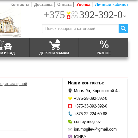
Контакты
Доставка
Оплата
Уценка
Личный кабинет
+375
392-392-0
(29)
(33)
М И САД
ДЕТЯМ И МАМАМ
РАЗНОЕ
Наши контакты:
едить за ценой
Могилёв, Карпинской 4а
+375-29-392-392-0
+375-33-392-392-0
+375-22-224-60-88
i.on.by.mogilev
ion.mogilev@gmail.com
IONBY