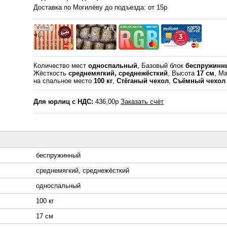
Доставка по Могилёву до подъезда: от 15р
Количество мест
односпальный
, Базовый блок
беспружинн
Жёсткость
среднемягкий, среднежёсткий
, Высота
17 см
, Ма
на спальное место
100 кг
,
Стёганый чехол
,
Съёмный чехол
Для юрлиц с НДС:
436,00р
Заказать счёт
беспружинный
среднемягкий, среднежёсткий
односпальный
100 кг
17 см