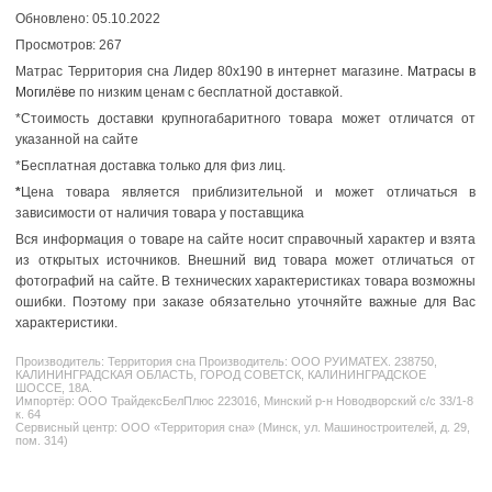
Обновлено: 05.10.2022
Просмотров: 267
Матрас Территория сна Лидер 80x190 в интернет магазине.
Матрасы в
Могилёве
по низким ценам с бесплатной доставкой.
*Стоимость доставки крупногабаритного товара может отличатся от
указанной на сайте
*Бесплатная доставка только для физ лиц.
*
Цена товара является приблизительной и может отличаться в
зависимости от наличия товара у поставщика
Вся информация о товаре на сайте носит справочный характер и взята
из открытых источников. Внешний вид товара может отличаться от
фотографий на сайте. В технических характеристиках товара возможны
ошибки. Поэтому при заказе обязательно уточняйте важные для Вас
характеристики.
Производитель:
Территория сна
Производитель: ООО РУИМАТЕХ. 238750,
КАЛИНИНГРАДСКАЯ ОБЛАСТЬ, ГОРОД СОВЕТСК, КАЛИНИНГРАДСКОЕ
ШОССЕ, 18А.
Импортёр: ООО ТрайдексБелПлюс 223016, Минский р-н Новодворский с/с 33/1-8
к. 64
Сервисный центр: ООО «Территория сна» (Минск, ул. Машиностроителей, д. 29,
пом. 314)