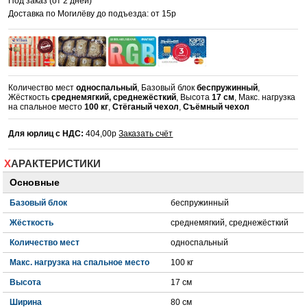
Под заказ (от 2 дней)
Доставка по Могилёву до подъезда: от 15р
Количество мест
односпальный
, Базовый блок
беспружинный
,
Жёсткость
среднемягкий, среднежёсткий
, Высота
17 см
, Макс. нагрузка
на спальное место
100 кг
,
Стёганый чехол
,
Съёмный чехол
Для юрлиц с НДС:
404,00р
Заказать счёт
ХАРАКТЕРИСТИКИ
Основные
Базовый блок
беспружинный
Жёсткость
среднемягкий, среднежёсткий
Количество мест
односпальный
Макс. нагрузка на спальное место
100 кг
Высота
17 см
Ширина
80 см