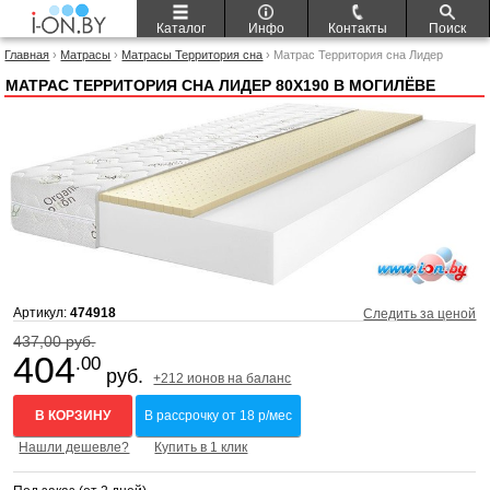
Каталог
Инфо
Контакты
Поиск
Главная
›
Матрасы
›
Матрасы Территория сна
› Матрас Территория сна Лидер
80x190
МАТРАС ТЕРРИТОРИЯ СНА ЛИДЕР 80X190 В МОГИЛЁВЕ
Артикул:
474918
Следить за ценой
437,00 руб.
404
.00
руб.
+212 ионов на баланс
В КОРЗИНУ
В рассрочку от 18 р/мес
Нашли дешевле?
Купить в 1 клик