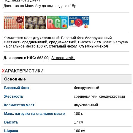
Под заказ (от 2 дней)
Доставка по Могилёву до подъезда: от 15р
Количество мест
двухспальный
, Базовый блок
беспружинный
,
Жёсткость
среднемягкий, среднежёсткий
, Высота
17 см
, Макс. нагрузка
на спальное место
100 кг
,
Стёганый чехол
,
Съёмный чехол
Для юрлиц с НДС:
663,00р
Заказать счёт
ХАРАКТЕРИСТИКИ
Основные
Базовый блок
беспружинный
Жёсткость
среднемягкий, среднежёсткий
Количество мест
двухспальный
Макс. нагрузка на спальное место
100 кг
Высота
17 см
Ширина
160 см