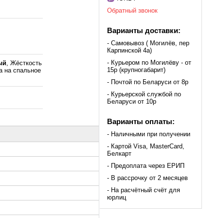
Обратный звонок
Варианты доставки:
- Самовывоз ( Могилёв, пер
Карпинской 4а)
- Курьером по Могилёву - от
ый
, Жёсткость
15р (крупногабарит)
ка на спальное
- Почтой по Беларуси от 8р
- Курьерской службой по
Беларуси от 10р
Варианты оплаты:
- Наличными при получении
- Картой Visa, MasterCard,
Белкарт
- Предоплата через ЕРИП
- В рассрочку от 2 месяцев
- На расчётный счёт для
юрлиц