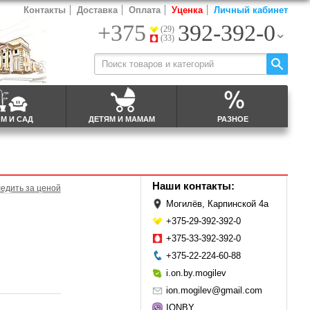
Контакты
Доставка
Оплата
Уценка
Личный кабинет
+375
392-392-0
(29)
(33)
М И САД
ДЕТЯМ И МАМАМ
РАЗНОЕ
Наши контакты:
едить за ценой
Могилёв, Карпинской 4а
+375-29-392-392-0
+375-33-392-392-0
+375-22-224-60-88
i.on.by.mogilev
ion.mogilev@gmail.com
IONBY