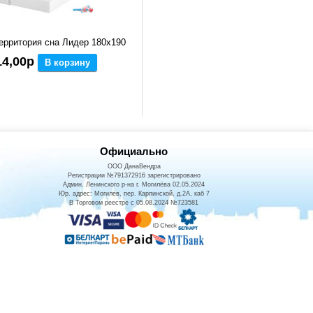
ерритория сна Лидер 180x190
14,00р
В корзину
Официально
ООО ДанаВендра
Регистрации №791372916 зарегистрировано
Админ. Ленинского р-на г. Могилёва 02.05.2024
Юр. адрес: Могилев, пер. Карпинской, д.2А, каб 7
В Торговом реестре с 05.08.2024 №723581