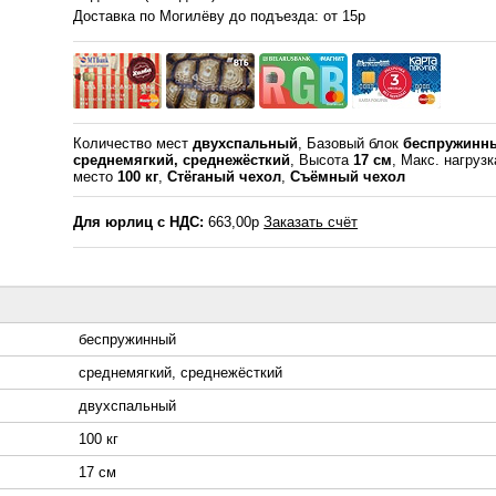
Доставка по Могилёву до подъезда: от 15р
Количество мест
двухспальный
, Базовый блок
беспружинн
среднемягкий, среднежёсткий
, Высота
17 см
, Макс. нагруз
место
100 кг
,
Стёганый чехол
,
Съёмный чехол
Для юрлиц с НДС:
663,00р
Заказать счёт
беспружинный
среднемягкий, среднежёсткий
двухспальный
100 кг
17 см