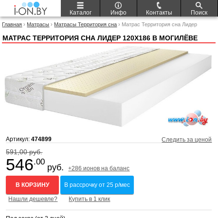
Каталог
Инфо
Контакты
Поиск
Главная
›
Матрасы
›
Матрасы Территория сна
› Матрас Территория сна Лидер
120x186
МАТРАС ТЕРРИТОРИЯ СНА ЛИДЕР 120X186 В МОГИЛЁВЕ
Артикул:
474899
Следить за ценой
591,00 руб.
546
.00
руб.
+286 ионов на баланс
В КОРЗИНУ
В рассрочку от 25 р/мес
Нашли дешевле?
Купить в 1 клик