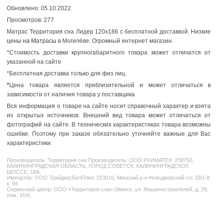
Обновлено: 05.10.2022
Просмотров: 277
Матрас Территория сна Лидер 120x186 с бесплатной доставкой. Низкие
цены на Матрасы
в Могилёве. Огромный интернет магазин.
*Стоимость доставки крупногабаритного товара может отличатся от
указанной на сайте
*Бесплатная доставка только для физ лиц.
*
Цена товара является приблизительной и может отличаться в
зависимости от наличия товара у поставщика
Вся информация о товаре на сайте носит справочный характер и взята
из открытых источников. Внешний вид товара может отличаться от
фотографий на сайте. В технических характеристиках товара возможны
ошибки. Поэтому при заказе обязательно уточняйте важные для Вас
характеристики.
Производитель:
Территория сна
Производитель: ООО РУИМАТЕХ. 238750,
КАЛИНИНГРАДСКАЯ ОБЛАСТЬ, ГОРОД СОВЕТСК, КАЛИНИНГРАДСКОЕ
ШОССЕ, 18А.
Импортёр: ООО ТрайдексБелПлюс 223016, Минский р-н Новодворский с/с 33/1-8
к. 64
Сервисный центр: ООО «Территория сна» (Минск, ул. Машиностроителей, д. 29,
пом. 314)