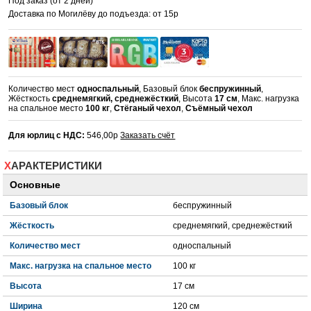
Под заказ (от 2 дней)
Доставка по Могилёву до подъезда: от 15р
Количество мест
односпальный
, Базовый блок
беспружинный
,
Жёсткость
среднемягкий, среднежёсткий
, Высота
17 см
, Макс. нагрузка
на спальное место
100 кг
,
Стёганый чехол
,
Съёмный чехол
Для юрлиц с НДС:
546,00р
Заказать счёт
ХАРАКТЕРИСТИКИ
Основные
Базовый блок
беспружинный
Жёсткость
среднемягкий, среднежёсткий
Количество мест
односпальный
Макс. нагрузка на спальное место
100 кг
Высота
17 см
Ширина
120 см