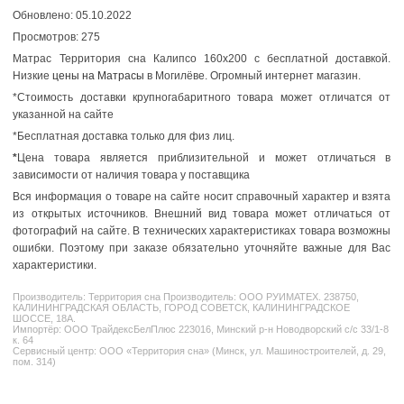
Обновлено: 05.10.2022
Просмотров: 275
Матрас Территория сна Калипсо 160x200 с бесплатной доставкой.
Низкие
цены на Матрасы
в Могилёве. Огромный интернет магазин.
*Стоимость доставки крупногабаритного товара может отличатся от
указанной на сайте
*Бесплатная доставка только для физ лиц.
*
Цена товара является приблизительной и может отличаться в
зависимости от наличия товара у поставщика
Вся информация о товаре на сайте носит справочный характер и взята
из открытых источников. Внешний вид товара может отличаться от
фотографий на сайте. В технических характеристиках товара возможны
ошибки. Поэтому при заказе обязательно уточняйте важные для Вас
характеристики.
Производитель:
Территория сна
Производитель: ООО РУИМАТЕХ. 238750,
КАЛИНИНГРАДСКАЯ ОБЛАСТЬ, ГОРОД СОВЕТСК, КАЛИНИНГРАДСКОЕ
ШОССЕ, 18А.
Импортёр: ООО ТрайдексБелПлюс 223016, Минский р-н Новодворский с/с 33/1-8
к. 64
Сервисный центр: ООО «Территория сна» (Минск, ул. Машиностроителей, д. 29,
пом. 314)