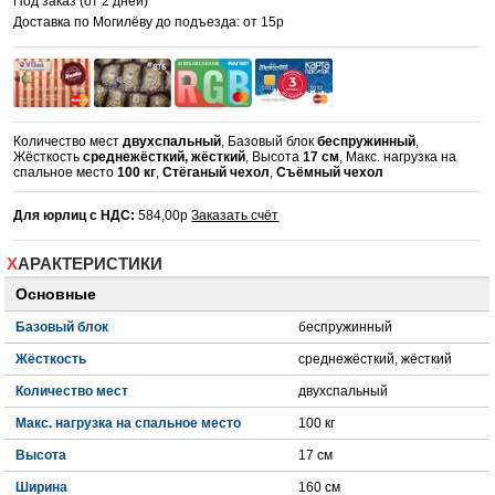
Под заказ (от 2 дней)
Доставка по Могилёву до подъезда: от 15р
Количество мест
двухспальный
, Базовый блок
беспружинный
,
Жёсткость
среднежёсткий, жёсткий
, Высота
17 см
, Макс. нагрузка на
спальное место
100 кг
,
Стёганый чехол
,
Съёмный чехол
Для юрлиц с НДС:
584,00р
Заказать счёт
ХАРАКТЕРИСТИКИ
Основные
Базовый блок
беспружинный
Жёсткость
среднежёсткий, жёсткий
Количество мест
двухспальный
Макс. нагрузка на спальное место
100 кг
Высота
17 см
Ширина
160 см