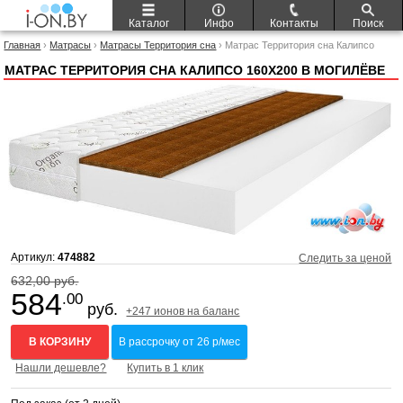
Каталог
Инфо
Контакты
Поиск
Главная
›
Матрасы
›
Матрасы Территория сна
› Матрас Территория сна Калипсо
160x200
МАТРАС ТЕРРИТОРИЯ СНА КАЛИПСО 160X200 В МОГИЛЁВЕ
Артикул:
474882
Следить за ценой
632,00 руб.
584
.00
руб.
+247 ионов на баланс
В КОРЗИНУ
В рассрочку от 26 р/мес
Нашли дешевле?
Купить в 1 клик