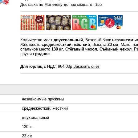
Доставка по Могилёву до подъезда: от 15р
Количество мест
двухспальный
, Базовый блок
независимы
Жёсткость
среднежёсткий, жёсткий
, Высота
23 см
, Макс. на
спальное место
130 кг
,
Стёганый чехол
,
Съёмный чехол
, Р
пружин
рядное
Для юрлиц с НДС:
964,00р
Заказать счёт
независимые пружины
среднежёсткий, жёсткий
двухспальный
130 кг
23 см