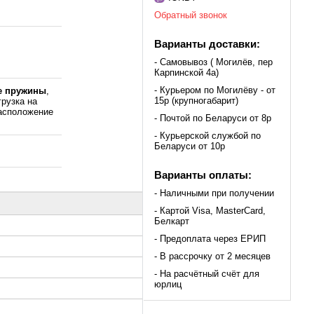
Обратный звонок
Варианты доставки:
- Самовывоз ( Могилёв, пер
Карпинской 4а)
- Курьером по Могилёву - от
е пружины
,
15р (крупногабарит)
грузка на
асположение
- Почтой по Беларуси от 8р
- Курьерской службой по
Беларуси от 10р
Варианты оплаты:
- Наличными при получении
- Картой Visa, MasterCard,
Белкарт
- Предоплата через ЕРИП
- В рассрочку от 2 месяцев
- На расчётный счёт для
юрлиц