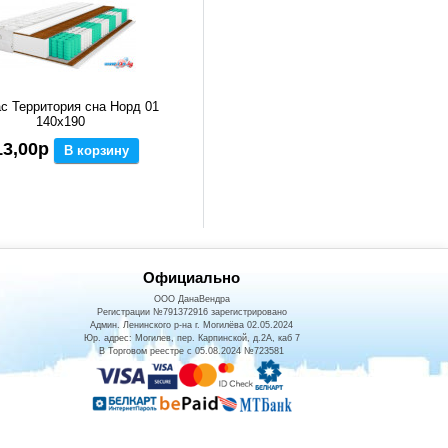
с Территория сна Норд 01
140x190
13,00р
В корзину
Официально
ООО ДанаВендра
Регистрации №791372916 зарегистрировано
Админ. Ленинского р-на г. Могилёва 02.05.2024
Юр. адрес: Могилев, пер. Карпинской, д.2А, каб 7
В Торговом реестре с 05.08.2024 №723581