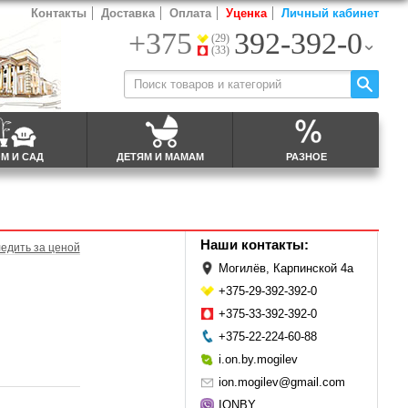
Контакты
Доставка
Оплата
Уценка
Личный кабинет
+375
392-392-0
(29)
(33)
М И САД
ДЕТЯМ И МАМАМ
РАЗНОЕ
Наши контакты:
едить за ценой
Могилёв, Карпинской 4а
+375-29-392-392-0
+375-33-392-392-0
+375-22-224-60-88
i.on.by.mogilev
ion.mogilev@gmail.com
IONBY