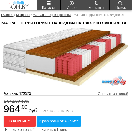
Каталог
Инфо
Контакты
Поиск
Главная
›
Матрасы
›
Матрасы Территория сна
› Матрас Территория сна Фиджи 04
180x190
МАТРАС ТЕРРИТОРИЯ СНА ФИДЖИ 04 180X190 В МОГИЛЁВЕ
Артикул:
473571
Следить за ценой
1 042,00 руб.
964
.00
руб.
+309 ионов на баланс
В КОРЗИНУ
В рассрочку от 43 р/мес
Нашли дешевле?
Купить в 1 клик