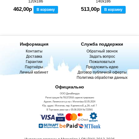
120x186
140x186
462,00р
513,00р
В корзину
В корзину
Информация
Служба поддержки
Контакты
Обратный звонок
Доставка
Задать вопрос
Гарантии
Пожаловаться
Партнёры
Предложить идею
Личный кабинет
Договор публичной оферты
Политика обработки данных
Официально
ООО ДанаВендра
Регистрации №791372916 зарегистрировано
Админ. Ленинского р-на г. Могилёва 02.05.2024
Юр. адрес: Могилев, пер. Карпинской, д.2А, каб 7
В Торговом реестре с 05.08.2024 №723581