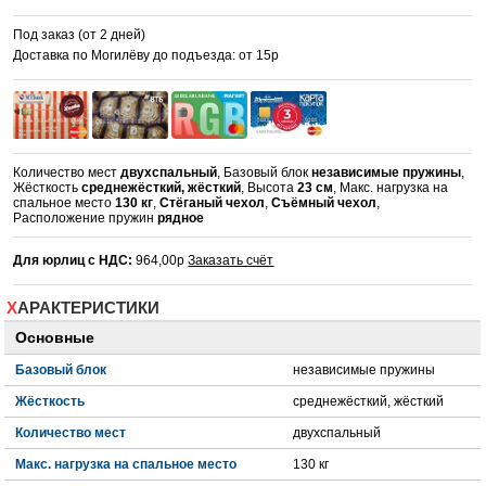
Под заказ (от 2 дней)
Доставка по Могилёву до подъезда: от 15р
Количество мест
двухспальный
, Базовый блок
независимые пружины
,
Жёсткость
среднежёсткий, жёсткий
, Высота
23 см
, Макс. нагрузка на
спальное место
130 кг
,
Стёганый чехол
,
Съёмный чехол
,
Расположение пружин
рядное
Для юрлиц с НДС:
964,00р
Заказать счёт
ХАРАКТЕРИСТИКИ
Основные
Базовый блок
независимые пружины
Жёсткость
среднежёсткий, жёсткий
Количество мест
двухспальный
Макс. нагрузка на спальное место
130 кг