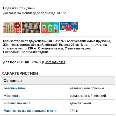
Под заказ (от 2 дней)
Доставка по Могилёву до подъезда: от 15р
Количество мест
двухспальный
, Базовый блок
независимые пружины
,
Жёсткость
среднежёсткий, жёсткий
, Высота
23 см
, Макс. нагрузка на
спальное место
130 кг
,
Стёганый чехол
,
Съёмный чехол
,
Расположение пружин
рядное
Для юрлиц с НДС:
894,00р
Заказать счёт
ХАРАКТЕРИСТИКИ
Основные
Базовый блок
независимые пружины
Жёсткость
среднежёсткий, жёсткий
Количество мест
двухспальный
Макс. нагрузка на спальное место
130 кг