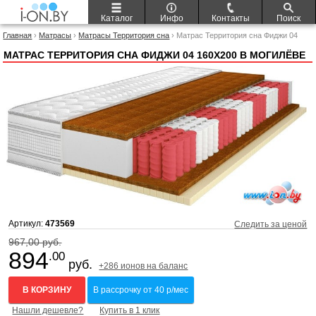
Каталог
Инфо
Контакты
Поиск
Главная
›
Матрасы
›
Матрасы Территория сна
› Матрас Территория сна Фиджи 04
160x200
МАТРАС ТЕРРИТОРИЯ СНА ФИДЖИ 04 160X200 В МОГИЛЁВЕ
Артикул:
473569
Следить за ценой
967,00 руб.
894
.00
руб.
+286 ионов на баланс
В КОРЗИНУ
В рассрочку от 40 р/мес
Нашли дешевле?
Купить в 1 клик