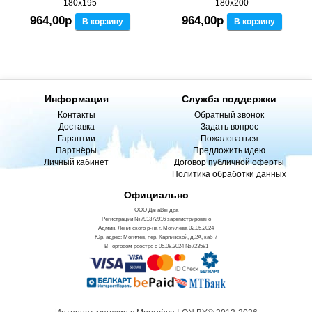
180x195
180x200
964,00р
964,00р
В корзину
В корзину
Информация
Служба поддержки
Контакты
Обратный звонок
Доставка
Задать вопрос
Гарантии
Пожаловаться
Партнёры
Предложить идею
Личный кабинет
Договор публичной оферты
Политика обработки данных
Официально
ООО ДанаВендра
Регистрации №791372916 зарегистрировано
Админ. Ленинского р-на г. Могилёва 02.05.2024
Юр. адрес: Могилев, пер. Карпинской, д.2А, каб 7
В Торговом реестре с 05.08.2024 №723581