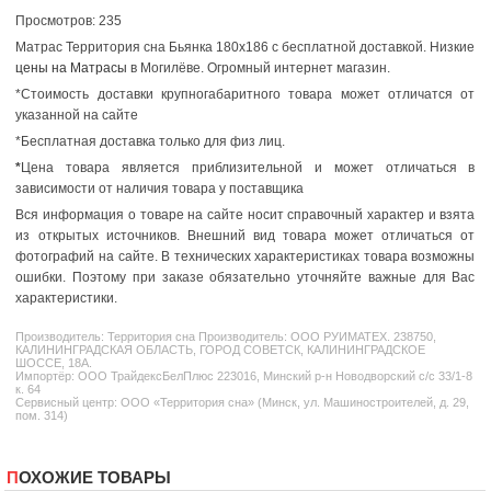
Просмотров: 235
Матрас Территория сна Бьянка 180x186 с бесплатной доставкой. Низкие
цены на Матрасы
в Могилёве. Огромный интернет магазин.
*Стоимость доставки крупногабаритного товара может отличатся от
указанной на сайте
*Бесплатная доставка только для физ лиц.
*
Цена товара является приблизительной и может отличаться в
зависимости от наличия товара у поставщика
Вся информация о товаре на сайте носит справочный характер и взята
из открытых источников. Внешний вид товара может отличаться от
фотографий на сайте. В технических характеристиках товара возможны
ошибки. Поэтому при заказе обязательно уточняйте важные для Вас
характеристики.
Производитель:
Территория сна
Производитель: ООО РУИМАТЕХ. 238750,
КАЛИНИНГРАДСКАЯ ОБЛАСТЬ, ГОРОД СОВЕТСК, КАЛИНИНГРАДСКОЕ
ШОССЕ, 18А.
Импортёр: ООО ТрайдексБелПлюс 223016, Минский р-н Новодворский с/с 33/1-8
к. 64
Сервисный центр: ООО «Территория сна» (Минск, ул. Машиностроителей, д. 29,
пом. 314)
ПОХОЖИЕ ТОВАРЫ