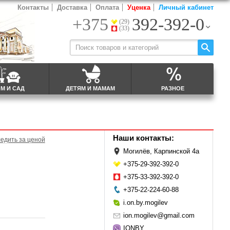
Контакты
Доставка
Оплата
Уценка
Личный кабинет
+375
392-392-0
(29)
(33)
М И САД
ДЕТЯМ И МАМАМ
РАЗНОЕ
Наши контакты:
едить за ценой
Могилёв, Карпинской 4а
+375-29-392-392-0
+375-33-392-392-0
+375-22-224-60-88
i.on.by.mogilev
ion.mogilev@gmail.com
IONBY