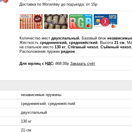
Доставка по Могилёву до подъезда: от 15р
Количество мест
двухспальный
, Базовый блок
независимы
Жёсткость
среднемягкий, среднежёсткий
, Высота
21 см
, Ма
на спальное место
130 кг
,
Стёганый чехол
,
Съёмный чехол
Расположение пружин
рядное
Для юрлиц с НДС:
868,00р
Заказать счёт
независимые пружины
среднемягкий, среднежёсткий
двухспальный
130 кг
21 см