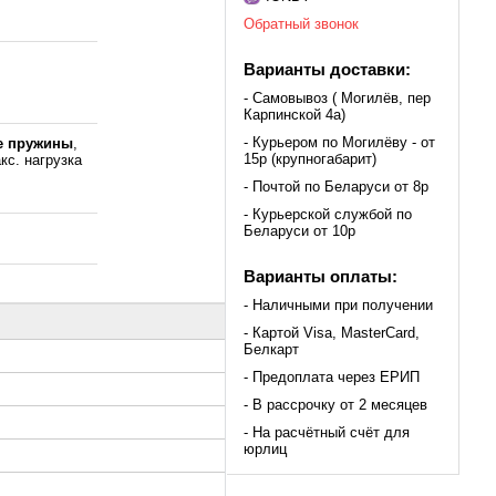
Обратный звонок
Варианты доставки:
- Самовывоз ( Могилёв, пер
Карпинской 4а)
- Курьером по Могилёву - от
е пружины
,
15р (крупногабарит)
кс. нагрузка
,
- Почтой по Беларуси от 8р
- Курьерской службой по
Беларуси от 10р
Варианты оплаты:
- Наличными при получении
- Картой Visa, MasterCard,
Белкарт
- Предоплата через ЕРИП
- В рассрочку от 2 месяцев
- На расчётный счёт для
юрлиц