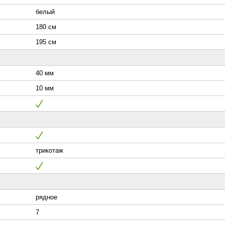
белый
180 см
195 см
40 мм
10 мм
трикотаж
рядное
7