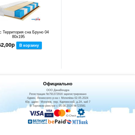
с Территория сна Бруно 04
80x195
62,00р
В корзину
Официально
ООО ДанаВендра
Регистрации №791372916 зарегистрировано
Админ. Ленинского р-на г. Могилёва 02.05.2024
Юр. адрес: Могилев, пер. Карпинской, д.2А, каб 7
В Торговом реестре с 05.08.2024 №723581