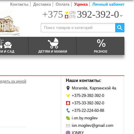
Контакты
Доставка
Оплата
Уценка
Личный кабинет
+375
392-392-0
(29)
(33)
М И САД
ДЕТЯМ И МАМАМ
РАЗНОЕ
Наши контакты:
едить за ценой
Могилёв, Карпинской 4а
+375-29-392-392-0
+375-33-392-392-0
+375-22-224-60-88
i.on.by.mogilev
ion.mogilev@gmail.com
IONBY