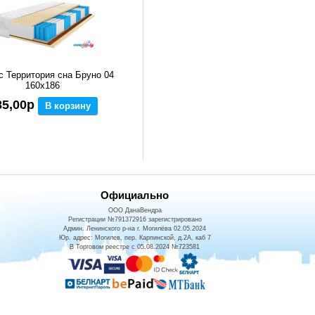
с Территория сна Бруно 04
160x186
85,00р
В корзину
Официально
ООО ДанаВендра
Регистрации №791372916 зарегистрировано
Админ. Ленинского р-на г. Могилёва 02.05.2024
Юр. адрес: Могилев, пер. Карпинской, д.2А, каб 7
В Торговом реестре с 05.08.2024 №723581