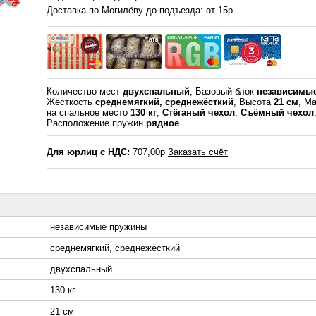
Доставка по Могилёву до подъезда: от 15р
Количество мест
двухспальный
, Базовый блок
независимы
Жёсткость
среднемягкий, среднежёсткий
, Высота
21 см
, Ма
на спальное место
130 кг
,
Стёганый чехол
,
Съёмный чехол
Расположение пружин
рядное
Для юрлиц с НДС:
707,00р
Заказать счёт
независимые пружины
среднемягкий, среднежёсткий
двухспальный
130 кг
21 см