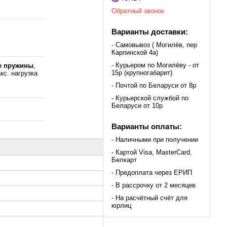
Обратный звонок
Варианты доставки:
- Самовывоз ( Могилёв, пер
Карпинской 4а)
- Курьером по Могилёву - от
е пружины
,
15р (крупногабарит)
кс. нагрузка
,
- Почтой по Беларуси от 8р
- Курьерской службой по
Беларуси от 10р
Варианты оплаты:
- Наличными при получении
- Картой Visa, MasterCard,
Белкарт
- Предоплата через ЕРИП
- В рассрочку от 2 месяцев
- На расчётный счёт для
юрлиц