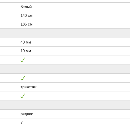
белый
140 см
186 см
40 мм
10 мм
трикотаж
рядное
7