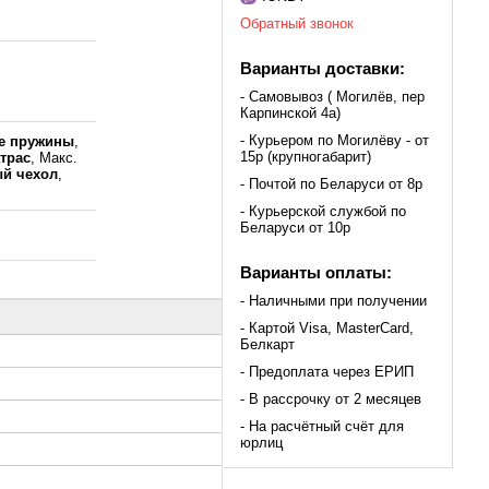
Обратный звонок
Варианты доставки:
- Самовывоз ( Могилёв, пер
Карпинской 4а)
- Курьером по Могилёву - от
е пружины
,
15р (крупногабарит)
трас
, Макс.
й чехол
,
- Почтой по Беларуси от 8р
- Курьерской службой по
Беларуси от 10р
Варианты оплаты:
- Наличными при получении
- Картой Visa, MasterCard,
Белкарт
- Предоплата через ЕРИП
- В рассрочку от 2 месяцев
- На расчётный счёт для
юрлиц