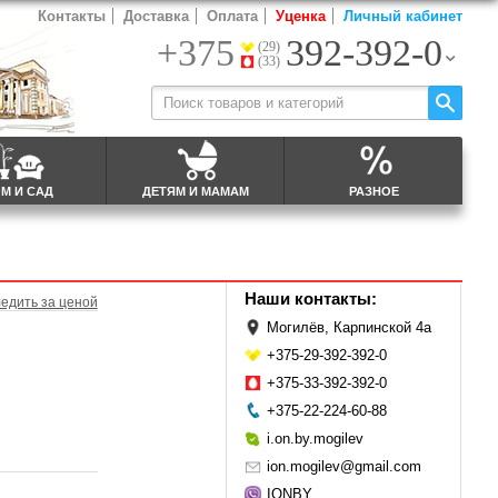
Контакты
Доставка
Оплата
Уценка
Личный кабинет
+375
392-392-0
(29)
(33)
М И САД
ДЕТЯМ И МАМАМ
РАЗНОЕ
Наши контакты:
едить за ценой
Могилёв, Карпинской 4а
+375-29-392-392-0
+375-33-392-392-0
+375-22-224-60-88
i.on.by.mogilev
ion.mogilev@gmail.com
IONBY