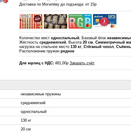
Доставка по Могилёву до подъезда: от 15р
Количество мест
односпальный
, Базовый блок
независимы
Жёсткость
среднемягкий
, Высота
20 см
,
Симметричный ма
нагрузка на спальное место
130 кг
,
Стёганый чехол
,
Съёмны
Расположение пружин
рядное
Для юрлиц с НДС:
481,00р
Заказать счёт
независимые пружины
среднемягкий
односпальный
130 кг
20 см