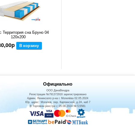
с Территория сна Бруно 04
120x200
30,00р
В корзину
Официально
ООО ДанаВендра
Регистрации №791372916 зарегистрировано
Админ. Ленинского р-на г. Могилёва 02.05.2024
Юр. адрес: Могилев, пер. Карпинской, д.2А, каб 7
В Торговом реестре с 05.08.2024 №723581