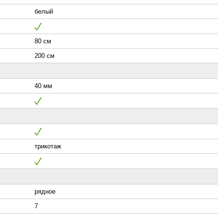
белый
80 см
200 см
40 мм
трикотаж
рядное
7