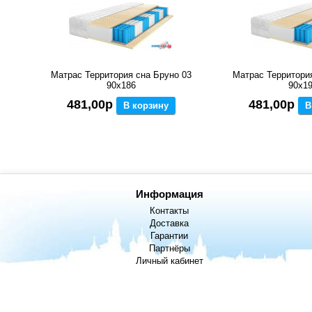
Матрас Территория сна Бруно 03
Матрас Территори
90x186
90x1
481,00р
481,00р
В корзину
В
Информация
Контакты
Доставка
Гарантии
Партнёры
Личный кабинет