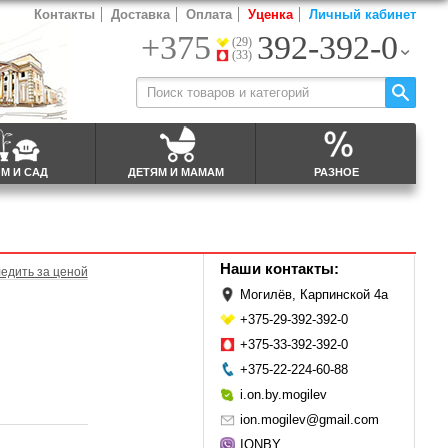
Контакты
Доставка
Оплата
Уценка
Личный кабинет
+375
392-392-0
(29)
(33)
М И САД
ДЕТЯМ И МАМАМ
РАЗНОЕ
Наши контакты:
едить за ценой
Могилёв, Карпинской 4а
+375-29-392-392-0
+375-33-392-392-0
+375-22-224-60-88
i.on.by.mogilev
ion.mogilev@gmail.com
IONBY