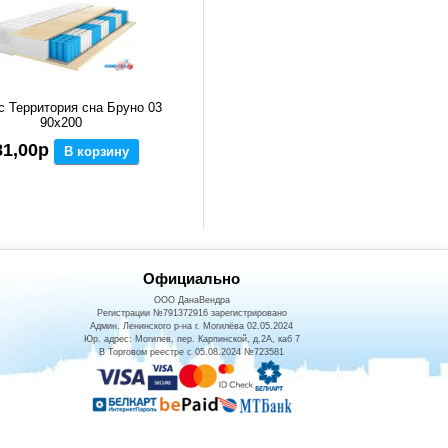
с Территория сна Бруно 03
90x200
81,00р
В корзину
Официально
ООО ДанаВендра
Регистрации №791372916 зарегистрировано
Админ. Ленинского р-на г. Могилёва 02.05.2024
Юр. адрес: Могилев, пер. Карпинской, д.2А, каб 7
В Торговом реестре с 05.08.2024 №723581