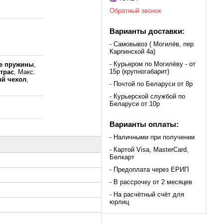
Обратный звонок
Варианты доставки:
- Самовывоз ( Могилёв, пер
Карпинской 4а)
- Курьером по Могилёву - от
е пружины
,
15р (крупногабарит)
трас
, Макс.
й чехол
,
- Почтой по Беларуси от 8р
- Курьерской службой по
Беларуси от 10р
Варианты оплаты:
- Наличными при получении
- Картой Visa, MasterCard,
Белкарт
- Предоплата через ЕРИП
- В рассрочку от 2 месяцев
- На расчётный счёт для
юрлиц