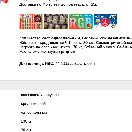
Доставка по Могилёву до подъезда: от 15р
Количество мест
односпальный
, Базовый блок
независимы
Жёсткость
среднемягкий
, Высота
20 см
,
Симметричный ма
нагрузка на спальное место
130 кг
,
Стёганый чехол
,
Съёмны
Расположение пружин
рядное
Для юрлиц с НДС:
443,00р
Заказать счёт
независимые пружины
среднемягкий
односпальный
130 кг
20 см