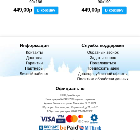
90x186
90x190
449,00р
449,00р
В корзину
В корзину
Информация
Служба поддержки
Контакты
Обратный звонок
Доставка
Задать вопрос
Гарантии
Пожаловаться
Партнёры
Предложить идею
Личный кабинет
Договор публичной оферты
Политика обработки данных
Официально
ООО ДанаВендра
Регистрации №791372916 зарегистрировано
Админ. Ленинского р-на г. Могилёва 02.05.2024
Юр. адрес: Могилев, пер. Карпинской, д.2А, каб 7
В Торговом реестре с 05.08.2024 №723581