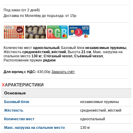
Под заказ (от 2 дней)
Доставка по Могилёву до подъезда: от 15р
Количество мест
односпальный
, Базовый блок
независимые пружины
,
Жёсткость
среднежёсткий, жёсткий
, Высота
21 см
, Макс. нагрузка на
спальное место
130 кг
,
Стёганый чехол
,
Съёмный чехол
,
Расположение пружин
рядное
Для юрлиц с НДС:
430,00р
Заказать счёт
ХАРАКТЕРИСТИКИ
Основные
Базовый блок
независимые пружины
Жёсткость
среднежёсткий, жёсткий
Количество мест
односпальный
Макс. нагрузка на спальное место
130 кг