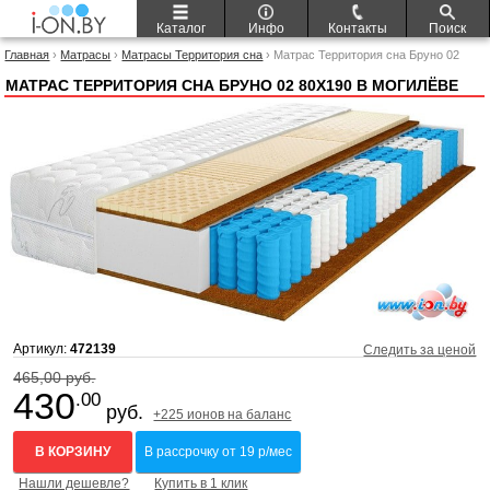
Каталог
Инфо
Контакты
Поиск
Главная
›
Матрасы
›
Матрасы Территория сна
› Матрас Территория сна Бруно 02
80x190
МАТРАС ТЕРРИТОРИЯ СНА БРУНО 02 80X190 В МОГИЛЁВЕ
Артикул:
472139
Следить за ценой
465,00 руб.
430
.00
руб.
+225 ионов на баланс
В КОРЗИНУ
В рассрочку от 19 р/мес
Нашли дешевле?
Купить в 1 клик