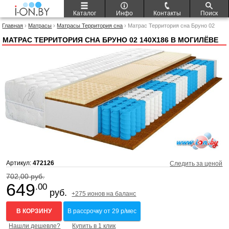
Каталог
Инфо
Контакты
Поиск
Главная
›
Матрасы
›
Матрасы Территория сна
› Матрас Территория сна Бруно 02
140x186
МАТРАС ТЕРРИТОРИЯ СНА БРУНО 02 140X186 В МОГИЛЁВЕ
Артикул:
472126
Следить за ценой
702,00 руб.
649
.00
руб.
+275 ионов на баланс
В КОРЗИНУ
В рассрочку от 29 р/мес
Нашли дешевле?
Купить в 1 клик