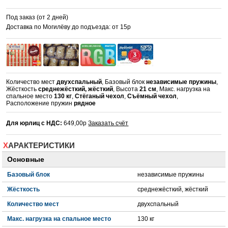
Под заказ (от 2 дней)
Доставка по Могилёву до подъезда: от 15р
Количество мест
двухспальный
, Базовый блок
независимые пружины
,
Жёсткость
среднежёсткий, жёсткий
, Высота
21 см
, Макс. нагрузка на
спальное место
130 кг
,
Стёганый чехол
,
Съёмный чехол
,
Расположение пружин
рядное
Для юрлиц с НДС:
649,00р
Заказать счёт
ХАРАКТЕРИСТИКИ
Основные
Базовый блок
независимые пружины
Жёсткость
среднежёсткий, жёсткий
Количество мест
двухспальный
Макс. нагрузка на спальное место
130 кг