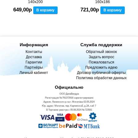
140x200
160x186
649,00р
721,00р
В корзину
В корзину
Информация
Служба поддержки
Контакты
Обратный звонок
Доставка
Задать вопрос
Гарантии
Пожаловаться
Партнёры
Предложить идею
Личный кабинет
Договор публичной оферты
Политика обработки данных
Официально
ООО ДанаВендра
Регистрации №791372916 зарегистрировано
Админ. Ленинского р-на г. Могилёва 02.05.2024
Юр. адрес: Могилев, пер. Карпинской, д.2А, каб 7
В Торговом реестре с 05.08.2024 №723581