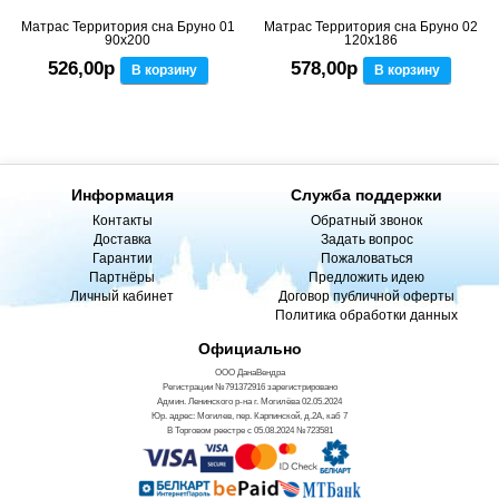
Матрас Территория сна Бруно 01
Матрас Территория сна Бруно 02
90x200
120x186
526,00р
578,00р
В корзину
В корзину
Информация
Служба поддержки
Контакты
Обратный звонок
Доставка
Задать вопрос
Гарантии
Пожаловаться
Партнёры
Предложить идею
Личный кабинет
Договор публичной оферты
Политика обработки данных
Официально
ООО ДанаВендра
Регистрации №791372916 зарегистрировано
Админ. Ленинского р-на г. Могилёва 02.05.2024
Юр. адрес: Могилев, пер. Карпинской, д.2А, каб 7
В Торговом реестре с 05.08.2024 №723581