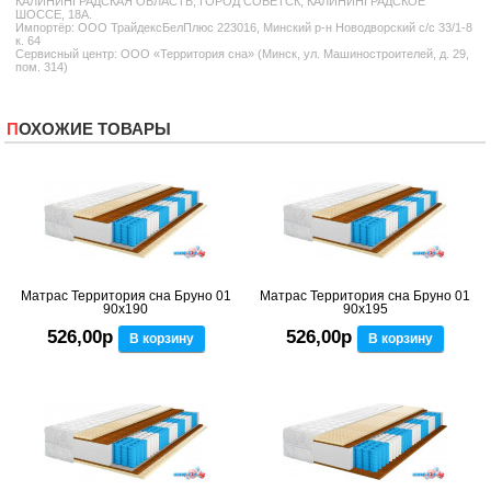
КАЛИНИНГРАДСКАЯ ОБЛАСТЬ, ГОРОД СОВЕТСК, КАЛИНИНГРАДСКОЕ
ШОССЕ, 18А.
Импортёр: ООО ТрайдексБелПлюс 223016, Минский р-н Новодворский с/с 33/1-8
к. 64
Сервисный центр: ООО «Территория сна» (Минск, ул. Машиностроителей, д. 29,
пом. 314)
ПОХОЖИЕ ТОВАРЫ
Матрас Территория сна Бруно 01
Матрас Территория сна Бруно 01
90x190
90x195
526,00р
526,00р
В корзину
В корзину