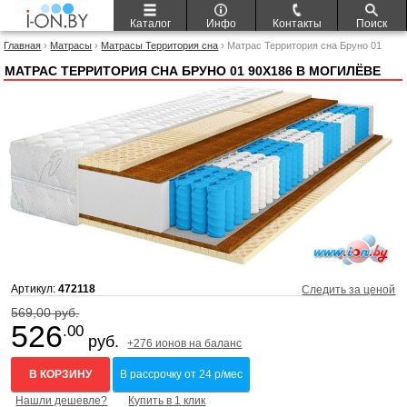
Каталог
Инфо
Контакты
Поиск
Главная
›
Матрасы
›
Матрасы Территория сна
› Матрас Территория сна Бруно 01
90x186
МАТРАС ТЕРРИТОРИЯ СНА БРУНО 01 90X186 В МОГИЛЁВЕ
Артикул:
472118
Следить за ценой
569,00 руб.
526
.00
руб.
+276 ионов на баланс
В КОРЗИНУ
В рассрочку от 24 р/мес
Нашли дешевле?
Купить в 1 клик