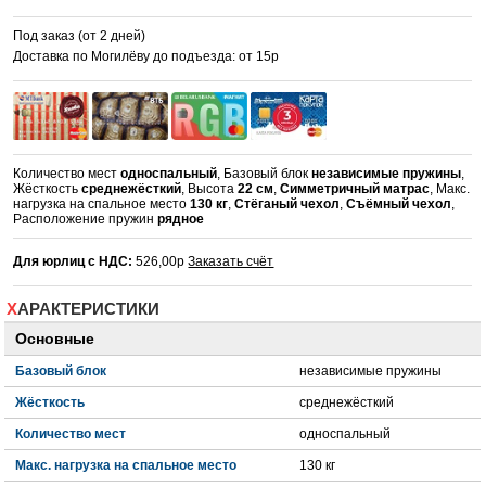
Под заказ (от 2 дней)
Доставка по Могилёву до подъезда: от 15р
Количество мест
односпальный
, Базовый блок
независимые пружины
,
Жёсткость
среднежёсткий
, Высота
22 см
,
Симметричный матрас
, Макс.
нагрузка на спальное место
130 кг
,
Стёганый чехол
,
Съёмный чехол
,
Расположение пружин
рядное
Для юрлиц с НДС:
526,00р
Заказать счёт
ХАРАКТЕРИСТИКИ
Основные
Базовый блок
независимые пружины
Жёсткость
среднежёсткий
Количество мест
односпальный
Макс. нагрузка на спальное место
130 кг