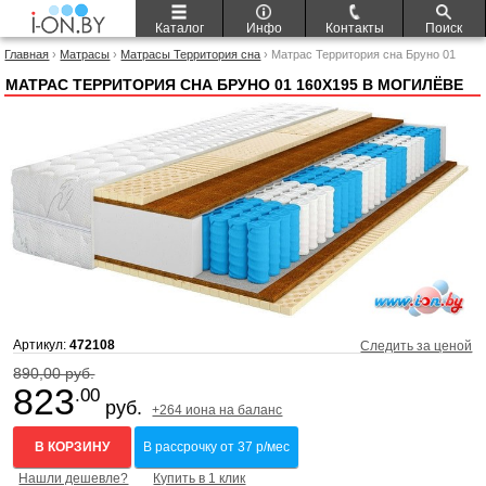
Каталог
Инфо
Контакты
Поиск
Главная
›
Матрасы
›
Матрасы Территория сна
› Матрас Территория сна Бруно 01
160x195
МАТРАС ТЕРРИТОРИЯ СНА БРУНО 01 160X195 В МОГИЛЁВЕ
Артикул:
472108
Следить за ценой
890,00 руб.
823
.00
руб.
+264 иона на баланс
В КОРЗИНУ
В рассрочку от 37 р/мес
Нашли дешевле?
Купить в 1 клик