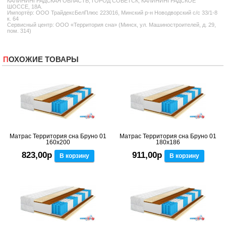
КАЛИНИНГРАДСКАЯ ОБЛАСТЬ, ГОРОД СОВЕТСК, КАЛИНИНГРАДСКОЕ
ШОССЕ, 18А.
Импортёр: ООО ТрайдексБелПлюс 223016, Минский р-н Новодворский с/с 33/1-8
к. 64
Сервисный центр: ООО «Территория сна» (Минск, ул. Машиностроителей, д. 29,
пом. 314)
ПОХОЖИЕ ТОВАРЫ
Матрас Территория сна Бруно 01
Матрас Территория сна Бруно 01
160x200
180x186
823,00р
911,00р
В корзину
В корзину