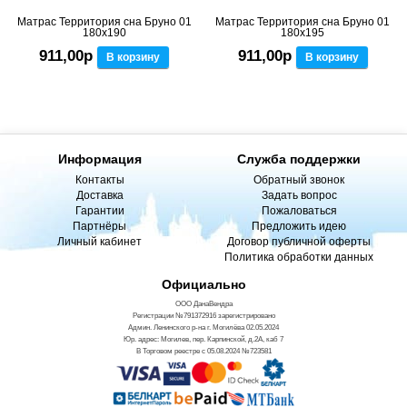
Матрас Территория сна Бруно 01
Матрас Территория сна Бруно 01
180x190
180x195
911,00р
911,00р
В корзину
В корзину
Информация
Служба поддержки
Контакты
Обратный звонок
Доставка
Задать вопрос
Гарантии
Пожаловаться
Партнёры
Предложить идею
Личный кабинет
Договор публичной оферты
Политика обработки данных
Официально
ООО ДанаВендра
Регистрации №791372916 зарегистрировано
Админ. Ленинского р-на г. Могилёва 02.05.2024
Юр. адрес: Могилев, пер. Карпинской, д.2А, каб 7
В Торговом реестре с 05.08.2024 №723581