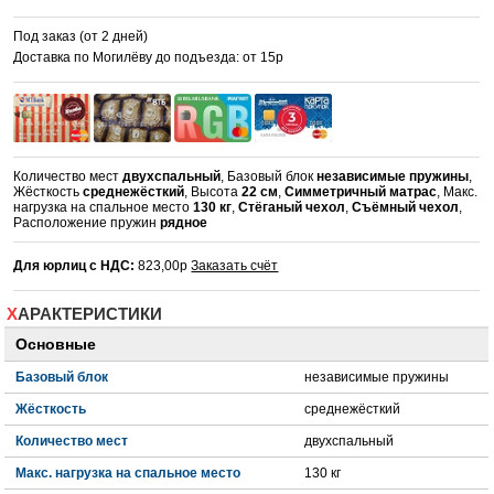
Под заказ (от 2 дней)
Доставка по Могилёву до подъезда: от 15р
Количество мест
двухспальный
, Базовый блок
независимые пружины
,
Жёсткость
среднежёсткий
, Высота
22 см
,
Симметричный матрас
, Макс.
нагрузка на спальное место
130 кг
,
Стёганый чехол
,
Съёмный чехол
,
Расположение пружин
рядное
Для юрлиц с НДС:
823,00р
Заказать счёт
ХАРАКТЕРИСТИКИ
Основные
Базовый блок
независимые пружины
Жёсткость
среднежёсткий
Количество мест
двухспальный
Макс. нагрузка на спальное место
130 кг