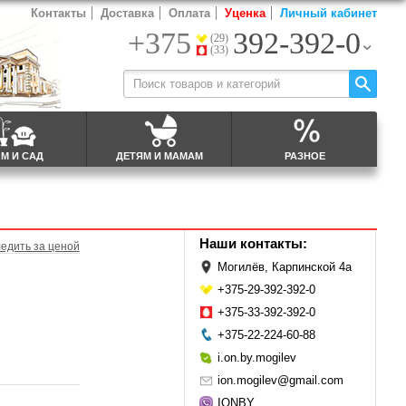
Контакты
Доставка
Оплата
Уценка
Личный кабинет
+375
392-392-0
(29)
(33)
М И САД
ДЕТЯМ И МАМАМ
РАЗНОЕ
Наши контакты:
едить за ценой
Могилёв, Карпинской 4а
+375-29-392-392-0
+375-33-392-392-0
+375-22-224-60-88
i.on.by.mogilev
ion.mogilev@gmail.com
IONBY