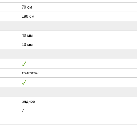
70 см
190 см
40 мм
10 мм
трикотаж
рядное
7