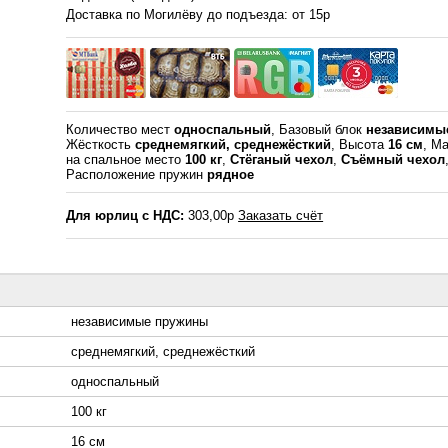
Доставка по Могилёву до подъезда: от 15р
Количество мест
односпальный
, Базовый блок
независимы
Жёсткость
среднемягкий, среднежёсткий
, Высота
16 см
, Ма
на спальное место
100 кг
,
Стёганый чехол
,
Съёмный чехол
Расположение пружин
рядное
Для юрлиц с НДС:
303,00р
Заказать счёт
независимые пружины
среднемягкий, среднежёсткий
односпальный
100 кг
16 см