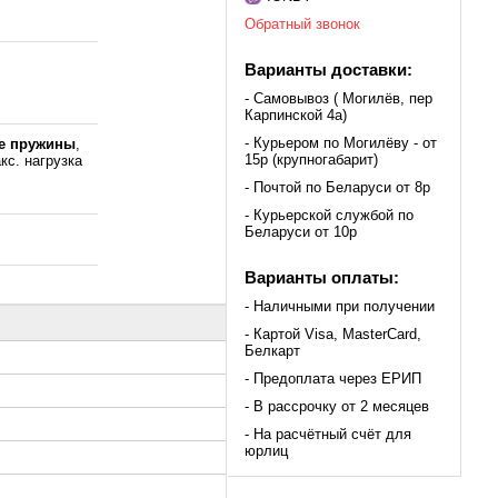
Обратный звонок
Варианты доставки:
- Самовывоз ( Могилёв, пер
Карпинской 4а)
- Курьером по Могилёву - от
е пружины
,
15р (крупногабарит)
кс. нагрузка
,
- Почтой по Беларуси от 8р
- Курьерской службой по
Беларуси от 10р
Варианты оплаты:
- Наличными при получении
- Картой Visa, MasterCard,
Белкарт
- Предоплата через ЕРИП
- В рассрочку от 2 месяцев
- На расчётный счёт для
юрлиц