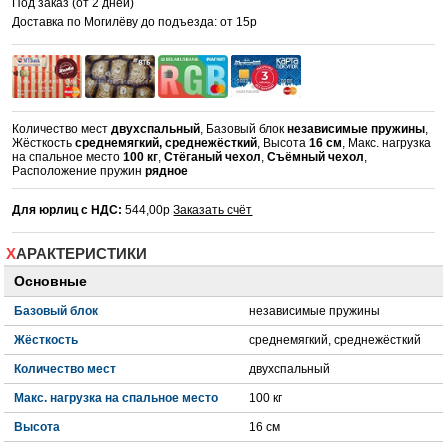
Под заказ (от 2 дней)
Доставка по Могилёву до подъезда: от 15р
Количество мест
двухспальный
, Базовый блок
независимые пружины
,
Жёсткость
среднемягкий, среднежёсткий
, Высота
16 см
, Макс. нагрузка
на спальное место
100 кг
,
Стёганый чехол
,
Съёмный чехол
,
Расположение пружин
рядное
Для юрлиц с НДС:
544,00р
Заказать счёт
ХАРАКТЕРИСТИКИ
Основные
Базовый блок
независимые пружины
Жёсткость
среднемягкий, среднежёсткий
Количество мест
двухспальный
Макс. нагрузка на спальное место
100 кг
Высота
16 см