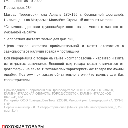
Обновлено: 05.10.2022
Просмотров: 284
Матрас Территория сна Ариэль 180x195 с бесплатной доставкой.
Низкие
цены на Матрасы
в Могилёве. Огромный интернет магазин.
*Стоимость доставки крупногабаритного товара может отличатся от
указанной на сайте
*Бесплатная доставка только для физ лиц.
*
Цена товара является приблизительной и может отличаться в
зависимости от наличия товара у поставщика
Вся информация о товаре на сайте носит справочный характер и взята
из открытых источников. Внешний вид товара может отличаться от
фотографий на сайте. В технических характеристиках товара возможны
ошибки. Поэтому при заказе обязательно уточняйте важные для Вас
характеристики.
Производитель:
Территория сна
Производитель: ООО РУИМАТЕХ. 238750,
КАЛИНИНГРАДСКАЯ ОБЛАСТЬ, ГОРОД СОВЕТСК, КАЛИНИНГРАДСКОЕ
ШОССЕ, 18А.
Импортёр: ООО ТрайдексБелПлюс 223016, Минский р-н Новодворский с/с 33/1-8
к. 64
Сервисный центр: ООО «Территория сна» (Минск, ул. Машиностроителей, д. 29,
пом. 314)
ПОХОЖИЕ ТОВАРЫ