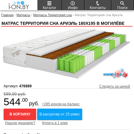
Каталог
Инфо
Контакты
Поиск
Главная
›
Матрасы
›
Матрасы Территория сна
› Матрас Территория сна Ариэль
180x195
МАТРАС ТЕРРИТОРИЯ СНА АРИЭЛЬ 180X195 В МОГИЛЁВЕ
Артикул:
476889
Следить за ценой
589,00 руб.
544
.00
руб.
+285 ионов на баланс
В КОРЗИНУ
В рассрочку от 25 р/мес
Нашли дешевле?
Купить в 1 клик