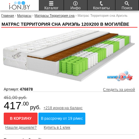
Каталог
Инфо
Контакты
Поиск
Главная
›
Матрасы
›
Матрасы Территория сна
› Матрас Территория сна Ариэль
120x200
МАТРАС ТЕРРИТОРИЯ СНА АРИЭЛЬ 120X200 В МОГИЛЁВЕ
Артикул:
476878
Следить за ценой
451,00 руб.
417
.00
руб.
+218 ионов на баланс
В КОРЗИНУ
В рассрочку от 19 р/мес
Нашли дешевле?
Купить в 1 клик