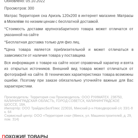
Обновлено: 05.10.2022
Просмотров: 300
Матрас Территория сна Ариэль 120x200 в интернет магазине.
Матрасы
в Могилёве
по низким ценам с бесплатной доставкой.
*Стоимость доставки крупногабаритного товара может отличатся от
указанной на сайте
*Бесплатная доставка только для физ лиц.
*
Цена товара является приблизительной и может отличаться в
зависимости от наличия товара у поставщика
Вся информация о товаре на сайте носит справочный характер и взята
из открытых источников. Внешний вид товара может отличаться от
фотографий на сайте. В технических характеристиках товара возможны
ошибки. Поэтому при заказе обязательно уточняйте важные для Вас
характеристики.
Производитель:
Территория сна
Производитель: ООО РУИМАТЕХ. 238750,
КАЛИНИНГРАДСКАЯ ОБЛАСТЬ, ГОРОД СОВЕТСК, КАЛИНИНГРАДСКОЕ
ШОССЕ, 18А.
Импортёр: ООО ТрайдексБелПлюс 223016, Минский р-н Новодворский с/с 33/1-8
к. 64
Сервисный центр: ООО «Территория сна» (Минск, ул. Машиностроителей, д. 29,
пом. 314)
ПОХОЖИЕ ТОВАРЫ