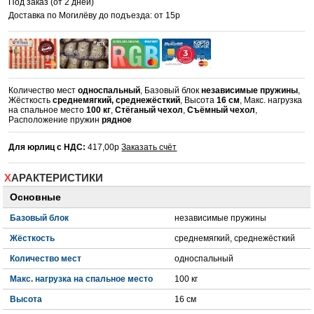
Под заказ (от 2 дней)
Доставка по Могилёву до подъезда: от 15р
Количество мест
односпальный
, Базовый блок
независимые пружины
,
Жёсткость
среднемягкий, среднежёсткий
, Высота
16 см
, Макс. нагрузка
на спальное место
100 кг
,
Стёганый чехол
,
Съёмный чехол
,
Расположение пружин
рядное
Для юрлиц с НДС:
417,00р
Заказать счёт
ХАРАКТЕРИСТИКИ
Основные
Базовый блок
независимые пружины
Жёсткость
среднемягкий, среднежёсткий
Количество мест
односпальный
Макс. нагрузка на спальное место
100 кг
Высота
16 см