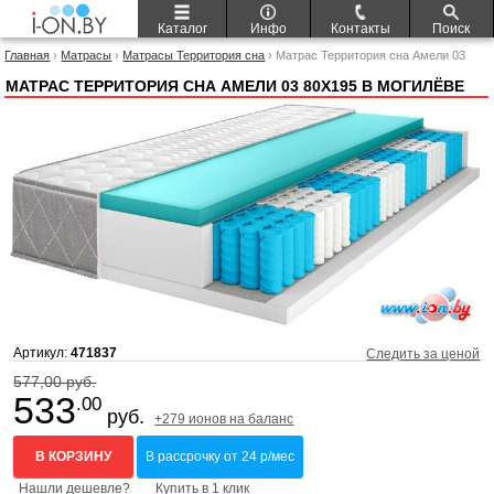
Каталог
Инфо
Контакты
Поиск
Главная
›
Матрасы
›
Матрасы Территория сна
› Матрас Территория сна Амели 03
80x195
МАТРАС ТЕРРИТОРИЯ СНА АМЕЛИ 03 80X195 В МОГИЛЁВЕ
Артикул:
471837
Следить за ценой
577,00 руб.
533
.00
руб.
+279 ионов на баланс
В КОРЗИНУ
В рассрочку от 24 р/мес
Нашли дешевле?
Купить в 1 клик