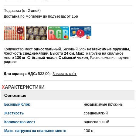
Под заказ (от 2 дней)
Доставка по Могилёву до подъезда: от 15р
Количество мест
односпальный
, Базовый блок
независимые пружины
,
Жёсткость
среднемягкий
, Высота
24 см
, Макс. нагрузка на спальное
место
130 кг
,
Стёганый чехол
,
Съёмный чехол
, Расположение пружин
рядное
Для юрлиц с НДС:
533,00р
Заказать счёт
ХАРАКТЕРИСТИКИ
Основные
Базовый блок
независимые пружины
Жёсткость
среднемягкий
Количество мест
односпальный
Макс. нагрузка на спальное место
130 кг