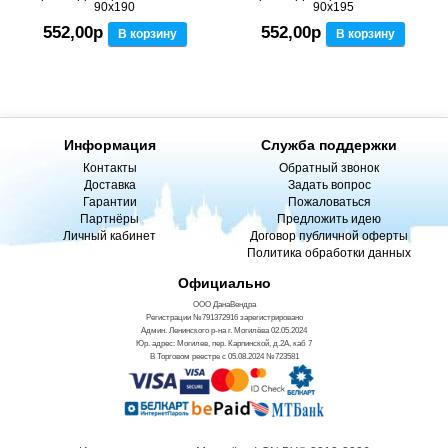
90x190
90x195
552,00р
552,00р
В корзину
В корзину
Информация
Служба поддержки
Контакты
Обратный звонок
Доставка
Задать вопрос
Гарантии
Пожаловаться
Партнёры
Предложить идею
Личный кабинет
Договор публичной оферты
Политика обработки данных
Официально
ООО ДанаВендра
Регистрации №791372916 зарегистрировано
Админ. Ленинского р-на г. Могилёва 02.05.2024
Юр. адрес: Могилев, пер. Карпинской, д.2А, каб 7
В Торговом реестре с 05.08.2024 №723581