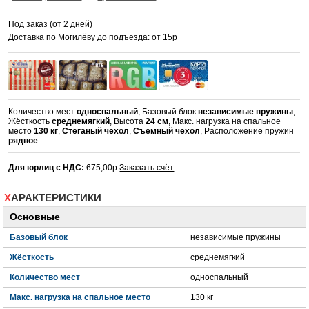
Под заказ (от 2 дней)
Доставка по Могилёву до подъезда: от 15р
Количество мест
односпальный
, Базовый блок
независимые пружины
,
Жёсткость
среднемягкий
, Высота
24 см
, Макс. нагрузка на спальное
место
130 кг
,
Стёганый чехол
,
Съёмный чехол
, Расположение пружин
рядное
Для юрлиц с НДС:
675,00р
Заказать счёт
ХАРАКТЕРИСТИКИ
Основные
Базовый блок
независимые пружины
Жёсткость
среднемягкий
Количество мест
односпальный
Макс. нагрузка на спальное место
130 кг