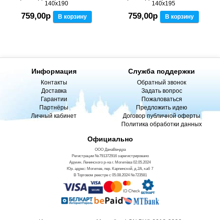
140x190
140x195
759,00р
759,00р
В корзину
В корзину
Информация
Служба поддержки
Контакты
Обратный звонок
Доставка
Задать вопрос
Гарантии
Пожаловаться
Партнёры
Предложить идею
Личный кабинет
Договор публичной оферты
Политика обработки данных
Официально
ООО ДанаВендра
Регистрации №791372916 зарегистрировано
Админ. Ленинского р-на г. Могилёва 02.05.2024
Юр. адрес: Могилев, пер. Карпинской, д.2А, каб 7
В Торговом реестре с 05.08.2024 №723581