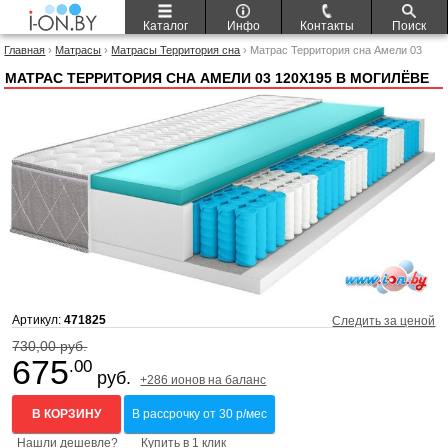
Каталог
Инфо
Контакты
Поиск
Главная
›
Матрасы
›
Матрасы Территория сна
› Матрас Территория сна Амели 03
120x195
МАТРАС ТЕРРИТОРИЯ СНА АМЕЛИ 03 120X195 В МОГИЛЁВЕ
Артикул:
471825
Следить за ценой
730,00 руб.
675
.00
руб.
+286 ионов на баланс
В КОРЗИНУ
В рассрочку от 30 р/мес
Нашли дешевле?
Купить в 1 клик