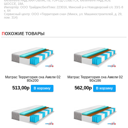
КАЛИНИНГРАДСКАЯ ОБЛАСТЬ, ГОРОД СОВЕТСК, КАЛИНИНГРАДСКОЕ
ШОССЕ, 18А.
Импортёр: ООО ТрайдексБелПлюс 223016, Минский р-н Новодворский с/с 33/1-8
к. 64
Сервисный центр: ООО «Территория сна» (Минск, ул. Машиностроителей, д. 29,
пом. 314)
ПОХОЖИЕ ТОВАРЫ
Матрас Территория сна Амели 02
Матрас Территория сна Амели 02
80x200
90x186
513,00р
562,00р
В корзину
В корзину