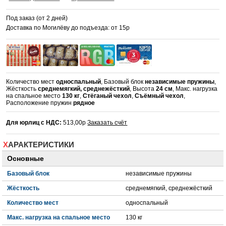
Под заказ (от 2 дней)
Доставка по Могилёву до подъезда: от 15р
Количество мест
односпальный
, Базовый блок
независимые пружины
,
Жёсткость
среднемягкий, среднежёсткий
, Высота
24 см
, Макс. нагрузка
на спальное место
130 кг
,
Стёганый чехол
,
Съёмный чехол
,
Расположение пружин
рядное
Для юрлиц с НДС:
513,00р
Заказать счёт
ХАРАКТЕРИСТИКИ
Основные
Базовый блок
независимые пружины
Жёсткость
среднемягкий, среднежёсткий
Количество мест
односпальный
Макс. нагрузка на спальное место
130 кг