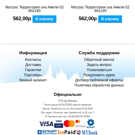
Матрас Территория сна Амели 02
Матрас Территория сна Амели 02
90x190
90x195
562,00р
562,00р
В корзину
В корзину
Информация
Служба поддержки
Контакты
Обратный звонок
Доставка
Задать вопрос
Гарантии
Пожаловаться
Партнёры
Предложить идею
Личный кабинет
Договор публичной оферты
Политика обработки данных
Официально
ООО ДанаВендра
Регистрации №791372916 зарегистрировано
Админ. Ленинского р-на г. Могилёва 02.05.2024
Юр. адрес: Могилев, пер. Карпинской, д.2А, каб 7
В Торговом реестре с 05.08.2024 №723581