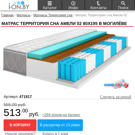
Каталог
Инфо
Контакты
Поиск
Главная
›
Матрасы
›
Матрасы Территория сна
› Матрас Территория сна Амели 02
80x195
МАТРАС ТЕРРИТОРИЯ СНА АМЕЛИ 02 80X195 В МОГИЛЁВЕ
Артикул:
471817
Следить за ценой
555,00 руб.
513
.00
руб.
+269 ионов на баланс
В КОРЗИНУ
В рассрочку от 23 р/мес
Нашли дешевле?
Купить в 1 клик